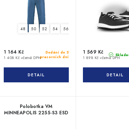
48
50
52
54
56
58
60
62
64
1 164 Kč
1 569 Kč
Dodání do 3
Sklade
pracovních dní
1 408 Kč včetně DPH
1 898 Kč včetně DPH
Polobotka VM
MINNEAPOLIS 2255-S3 ESD