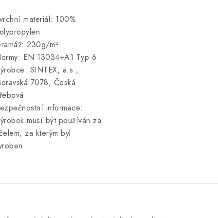
vrchní materiál: 100%
olypropylen
ramáž: 230g/m²
ormy: EN 13034+A1 Typ 6
ýrobce: SINTEX, a.s.,
oravská 7078, Česká
řebová
ezpečnostní informace:
ýrobek musí být používán za
čelem, za kterým byl
yroben.