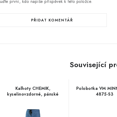
uďte první, kdo napíše příspěvek k této položce.
PŘIDAT KOMENTÁŘ
Související p
Kalhoty CHEMIK,
Polobotka VM MI
kyselinovzdorné, pánské
4875-S3