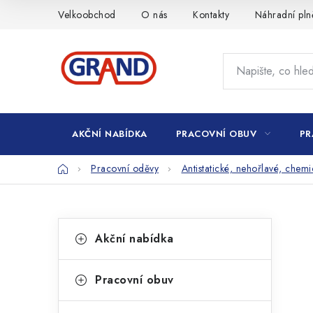
Přejít
Velkoobchod
O nás
Kontakty
Náhradní pln
na
obsah
AKČNÍ NABÍDKA
PRACOVNÍ OBUV
PR
Domů
Pracovní oděvy
Antistatické, nehořlavé, chem
P
K
Přeskočit
Akční nabídka
kategorie
a
o
t
s
Pracovní obuv
e
t