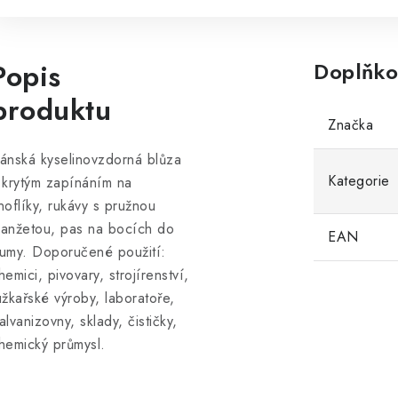
Popis
Doplňko
produktu
Značka
ánská kyselinovzdorná blůza
Kategorie
 krytým zapínáním na
noflíky, rukávy s pružnou
anžetou, pas na bocích do
EAN
umy. Doporučené použití:
hemici, pivovary, strojírenství,
užkařské výroby, laboratoře,
alvanizovny, sklady, čističky,
hemický průmysl.