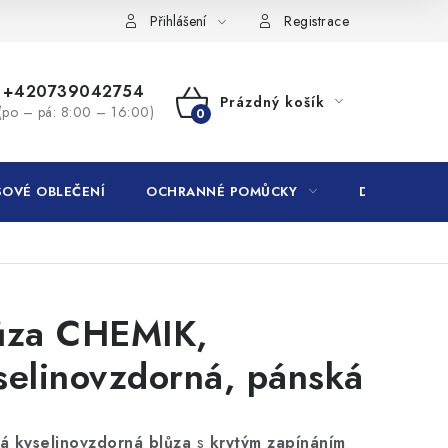
Přihlášení
Registrace
+420739042754
Prázdný košík
(po – pá: 8:00 – 16:00)
NÁKUPNÍ
KOŠÍK
OVÉ OBLEČENÍ
OCHRANNÉ POMŮCKY
DROGERIE
ůza CHEMIK,
selinovzdorná, pánská
á kyselinovzdorná blůza
s
krytým zapínáním