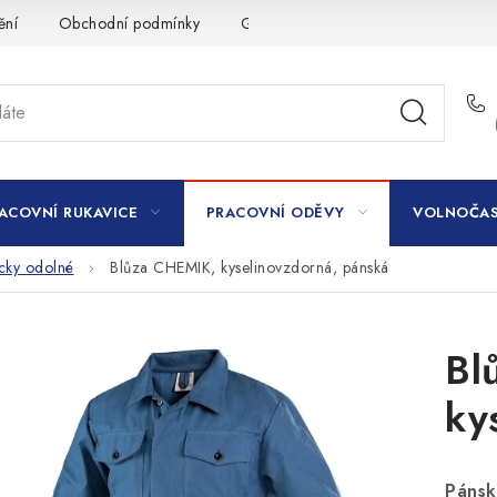
ění
Obchodní podmínky
GDPR
ACOVNÍ RUKAVICE
PRACOVNÍ ODĚVY
VOLNOČAS
icky odolné
Blůza CHEMIK, kyselinovzdorná, pánská
Bl
ky
Pánsk