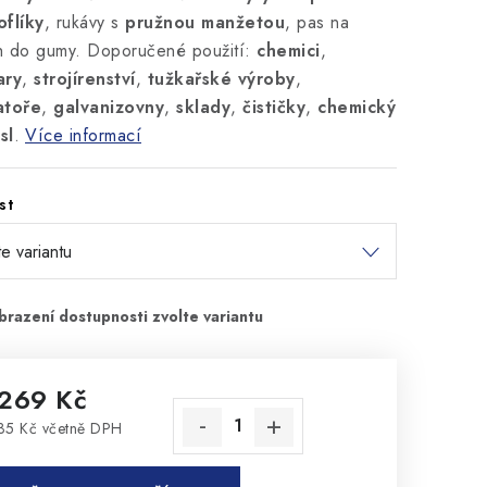
oflíky
, rukávy s
pružnou manžetou
, pas na
h do gumy. Doporučené použití:
chemici
,
ary
,
strojírenství
,
tužkařské výroby
,
atoře
,
galvanizovny
,
sklady
,
čističky
,
chemický
sl
.
Více informací
st
 269 Kč
35 Kč včetně DPH
rná cena: