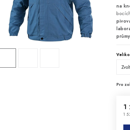
na kn
bocíc
pivov
labor
průmy
Veliko
1
1 5
Mě