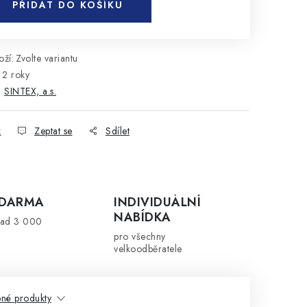
PŘIDAT DO KOŠÍKU
ží:
Zvolte variantu
2 roky
:
SINTEX, a.s.
k
Zeptat se
Sdílet
ZDARMA
INDIVIDUÁLNÍ
NABÍDKA
nad 3 000
pro všechny
velkoodběratele
né produkty