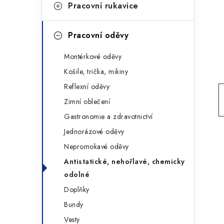
g
Pracovní rukavice
r
o
a
r
Pracovní oděvy
n
i
Montérkové oděvy
e
n
Košile, trička, mikiny
í
Reflexní oděvy
Zimní oblečení
p
Gastronomie a zdravotnictví
a
Jednorázové oděvy
n
Nepromokavé oděvy
Antistatické, nehořlavé, chemicky
e
odolné
l
Doplňky
Bundy
Vesty