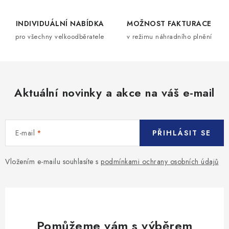
í
p
INDIVIDUÁLNÍ NABÍDKA
MOŽNOST FAKTURACE
r
pro všechny velkoodběratele
v režimu náhradního plnění
v
k
y
v
Aktuální novinky a akce na váš e-mail
ý
p
i
s
E-mail
PŘIHLÁSIT SE
u
Vložením e-mailu souhlasíte s
podmínkami ochrany osobních údajů
Pomůžeme vám s výběrem