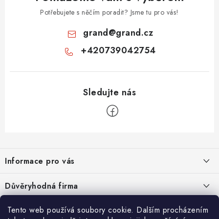
Potřebujete s něčím poradit? Jsme tu pro vás!
grand
@
grand.cz
+420739042754
Z
á
Informace pro vás
p
a
Velkoobchod
Důvěryhodná firma
t
O nás
í
Tento web používá soubory cookie. Dalším procházením
Ověřeno zákazníky
Kontakty