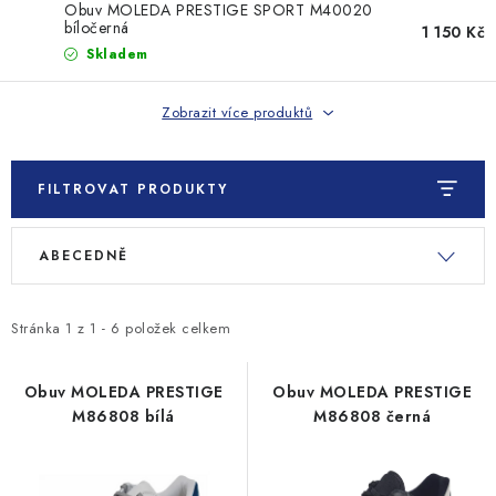
MONTÁŽNÍ A STAVEBNÍ CHEMIE
Obuv MOLEDA PRESTIGE SPORT M40020
bíločerná
1 150 Kč
Skladem
KONTAKTY
Zobrazit více produktů
Velkoobchod
O nás
Kontakty
Náhradní plnění
Obchodní podmínky
GDPR
FILTROVAT PRODUKTY
V
Ř
ABECEDNĚ
ý
a
p
z
i
e
Stránka
1
z
1
-
6
položek celkem
s
n
p
í
Obuv MOLEDA PRESTIGE
Obuv MOLEDA PRESTIGE
M86808 bílá
M86808 černá
r
p
o
r
d
o