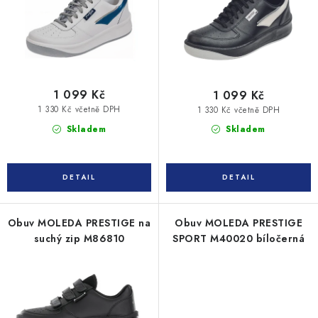
u
d
k
u
t
k
ů
t
ů
1 099 Kč
1 099 Kč
1 330 Kč včetně DPH
1 330 Kč včetně DPH
Skladem
Skladem
Obuv MOLEDA PRESTIGE na
Obuv MOLEDA PRESTIGE
suchý zip M86810
SPORT M40020 bíločerná