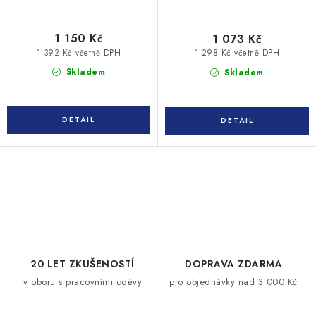
1 150 Kč
1 073 Kč
1 392 Kč včetně DPH
1 298 Kč včetně DPH
Skladem
Skladem
O
v
l
á
d
20 LET ZKUŠENOSTÍ
DOPRAVA ZDARMA
a
v oboru s pracovními oděvy
pro objednávky nad 3 000 Kč
c