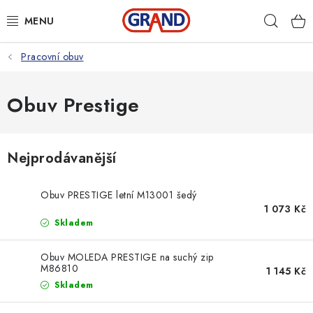
Přejít
Hleda
na
obsah
Pracovní obuv
AKČNÍ NABÍDKA
PRACOVNÍ OBUV
Obuv Prestige
PRACOVNÍ RUKAVICE
Nejprodávanější
PRACOVNÍ ODĚVY
Obuv PRESTIGE letní M13001 šedý
VOLNOČASOVÉ OBLEČENÍ
1 073 Kč
Skladem
OCHRANNÉ POMŮCKY
Obuv MOLEDA PRESTIGE na suchý zip
M86810
1 145 Kč
DROGERIE
Skladem