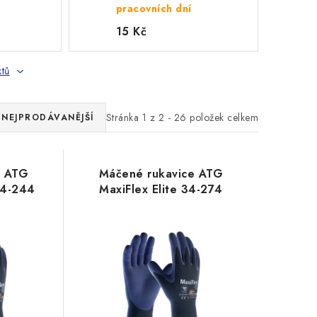
pracovních dní
15 Kč
ktů
Stránka
1
z
2
-
26
položek celkem
NEJPRODÁVANĚJŠÍ
e ATG
Máčené rukavice ATG
34-244
MaxiFlex Elite 34-274