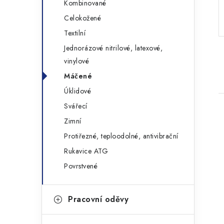
Kombinované
a
r
Celokožené
n
i
Textilní
e
n
Jednorázové nitrilové, latexové,
vinylové
í
Máčené
p
Úklidové
a
Svářecí
n
Zimní
Protiřezné, teploodolné, antivibrační
e
Rukavice ATG
l
Povrstvené
i
Pracovní oděvy