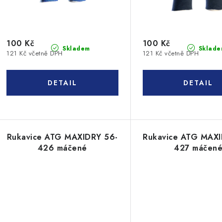
o
r
d
o
u
100 Kč
100 Kč
d
Skladem
Sklade
121 Kč včetně DPH
121 Kč včetně DPH
k
u
t
k
ů
ů
Rukavice ATG MAXIDRY 56-
Rukavice ATG MAXI
426 máčené
427 máčen