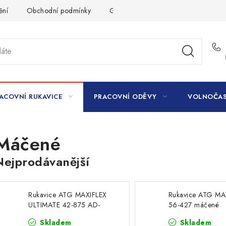
ění
Obchodní podmínky
GDPR
ACOVNÍ RUKAVICE
PRACOVNÍ ODĚVY
VOLNOČAS
Máčené
Nejprodávanější
Rukavice ATG MAXIFLEX
Rukavice ATG MA
ULTIMATE 42-875 AD-
56-427 máčené
APT máčené
Skladem
Skladem