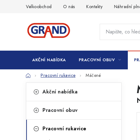
Přejít
Velkoobchod
O nás
Kontakty
Náhradní pln
na
obsah
AKČNÍ NABÍDKA
PRACOVNÍ OBUV
PR
Domů
Pracovní rukavice
Máčené
P
K
Přeskočit
Akční nabídka
kategorie
a
o
t
s
Pracovní obuv
e
t
g
Pracovní rukavice
r
o