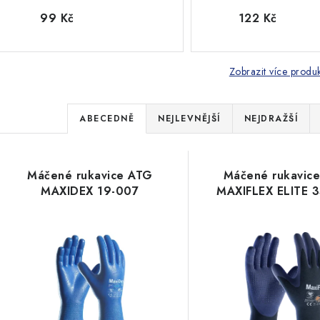
99 Kč
122 Kč
Zobrazit více produ
Ř
ABECEDNĚ
NEJLEVNĚJŠÍ
NEJDRAŽŠÍ
a
z
V
Máčené rukavice ATG
Máčené rukavic
e
MAXIDEX 19-007
MAXIFLEX ELITE 
ý
n
p
í
p
s
r
p