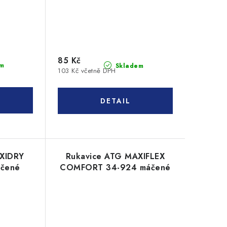
85 Kč
m
Skladem
103 Kč včetně DPH
AXIDRY
Rukavice ATG MAXIFLEX
áčené
COMFORT 34-924 máčené