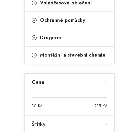
Volnočasové oblečení
Ochranné pomůcky
Drogerie
Montážní a stavební chemie
t
Cena
10
Kč
215
Kč
Štítky