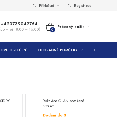
Přihlášení
Registrace
+420739042754
Prázdný košík
(po – pá: 8:00 – 16:00)
NÁKUPNÍ
KOŠÍK
OVÉ OBLEČENÍ
OCHRANNÉ POMŮCKY
DROGERIE
XIDRY
Rukavice GLAN potažené
nitrilem
Dodání do 3