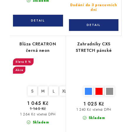
Skladem
Dodání do 3 pracovních
dní
Blůza CREATRON
Zahradníky CXS
černá neon
STRETCH pánské
8 %
Akce
S
M
L
XL
XXL
3XL
4XL
1 045 Kč
1 025 Kč
1 145 Kč
1 240 Kč včetně DPH
1 264 Kč včetně DPH
Skladem
Skladem