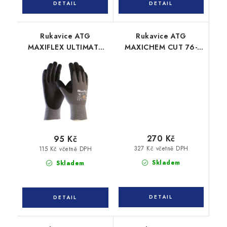
Rukavice ATG
Rukavice ATG
MAXIFLEX ULTIMATE
MAXICHEM CUT 76-
42-874 AD-APT
733 TRItech chemické
máčené
270 Kč
95 Kč
327 Kč včetně DPH
115 Kč včetně DPH
Skladem
Skladem