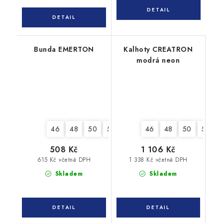
Bunda EMERTON
Kalhoty CREATRON
modrá neon
46
48
50
52
54
56
46
58
48
60
50
62
52
508 Kč
1 106 Kč
615 Kč včetně DPH
1 338 Kč včetně DPH
Skladem
Skladem