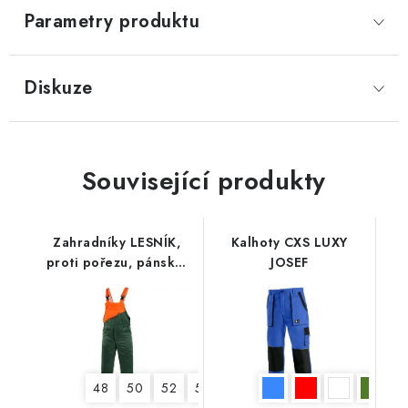
Parametry produktu
Diskuze
Související produkty
Zahradníky LESNÍK,
Kalhoty CXS LUXY
proti pořezu, pánské,
JOSEF
182 cm
48
50
52
54
56
58
60
62
64