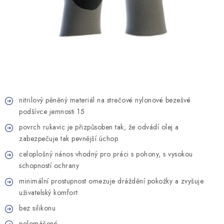
MONTÁŽNÍ A STAVEBNÍ CHEMIE
KONTAKTY
Velkoobchod
O nás
Kontakty
Náhradní plnění
Obchodní podmínky
GDPR
nitrilový pěněný materiál na strečové nylonové bezešvé
podšívce jemnosti 15
povrch rukavic je přizpůsoben tak, že odvádí olej a
zabezpečuje tak pevnější úchop
celoplošný nános vhodný pro práci s pohony, s vysokou
schopností ochrany
minimální prostupnost omezuje dráždění pokožky a zvyšuje
uživatelský komfort
bez silikonu
polomáčené