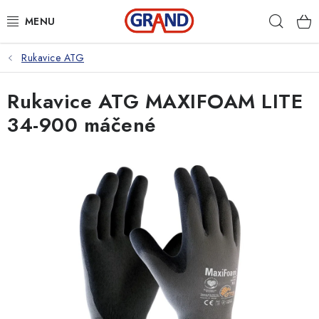
Přejít
Hleda
na
obsah
Rukavice ATG
AKČNÍ NABÍDKA
Rukavice ATG MAXIFOAM LITE
PRACOVNÍ OBUV
34-900 máčené
PRACOVNÍ RUKAVICE
PRACOVNÍ ODĚVY
VOLNOČASOVÉ OBLEČENÍ
OCHRANNÉ POMŮCKY
DROGERIE