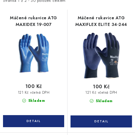
i
e
Stránka
1
z
2
-
30
položek celkem
MONTÁŽNÍ A STAVEBNÍ CHEMIE
s
n
KONTAKTY
p
í
Máčené rukavice ATG
Máčené rukavice ATG
MAXIDEX 19-007
MAXIFLEX ELITE 34-244
r
p
Velkoobchod
O nás
Kontakty
Náhradní plnění
o
r
d
o
Obchodní podmínky
GDPR
u
d
k
u
t
k
ů
t
ů
100 Kč
100 Kč
121 Kč včetně DPH
121 Kč včetně DPH
Skladem
Skladem