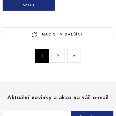
O
NAČÍST 9 DALŠÍCH
v
l
á
S
d
1
2
t
a
r
c
á
n
í
k
p
o
r
v
Aktuální novinky a akce na váš e-mail
v
á
k
n
y
í