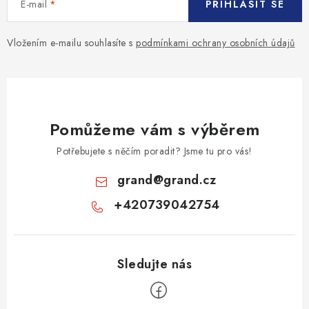
v
E-mail
PŘIHLÁSIT SE
ý
p
Vložením e-mailu souhlasíte s
podmínkami ochrany osobních údajů
i
s
u
Pomůžeme vám s výběrem
Potřebujete s něčím poradit? Jsme tu pro vás!
grand
@
grand.cz
+420739042754