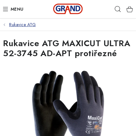
Přejít
Hleda
na
obsah
Rukavice ATG
AKČNÍ NABÍDKA
Rukavice ATG MAXICUT ULTRA
PRACOVNÍ OBUV
52-3745 AD-APT protiřezné
PRACOVNÍ RUKAVICE
PRACOVNÍ ODĚVY
VOLNOČASOVÉ OBLEČENÍ
OCHRANNÉ POMŮCKY
DROGERIE