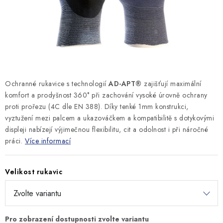
MONTÁŽNÍ A STAVEBNÍ CHEMIE
KONTAKTY
Velkoobchod
O nás
Kontakty
Náhradní plnění
Obchodní podmínky
GDPR
Ochranné rukavice s technologií
AD-APT®
zajišťují maximální
komfort a prodyšnost 360° při zachování vysoké úrovně ochrany
proti prořezu (4C dle EN 388). Díky tenké 1mm konstrukci,
vyztužení mezi palcem a ukazováčkem a kompatibilitě s dotykovými
displeji nabízejí výjimečnou flexibilitu, cit a odolnost i při náročné
práci.
Více informací
Velikost rukavic