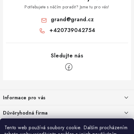
Potřebujete s něčím poradit? Jsme tu pro vás!
grand
@
grand.cz
+420739042754
Z
á
Informace pro vás
p
a
Velkoobchod
Důvěryhodná firma
t
O nás
í
Tento web používá soubory cookie. Dalším procházením
Ověřeno zákazníky
Kontakty