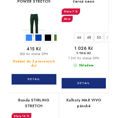
POWER STRETCH
černá neon
7 %
Akce
46
48
50
52
1 026 Kč
415 Kč
1 106 Kč
502 Kč včetně DPH
1 241 Kč včetně DPH
Dodání do 3 pracovních
Skladem
dní
Bunda STIRLING
Kalhoty MAX VIVO
STRETCH
pánské
16 %