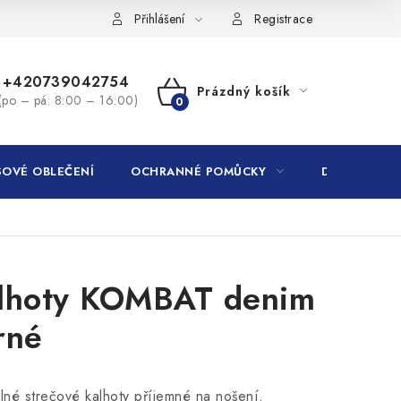
Přihlášení
Registrace
+420739042754
Prázdný košík
(po – pá: 8:00 – 16:00)
NÁKUPNÍ
KOŠÍK
OVÉ OBLEČENÍ
OCHRANNÉ POMŮCKY
DROGERIE
lhoty KOMBAT denim
rné
né strečové kalhoty příjemné na nošení.