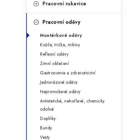
g
Pracovní rukavice
r
o
a
r
Pracovní oděvy
n
i
Montérkové oděvy
e
n
Košile, trička, mikiny
í
Reflexní oděvy
Zimní oblečení
p
Gastronomie a zdravotnictví
a
Jednorázové oděvy
n
Nepromokavé oděvy
Antistatické, nehořlavé, chemicky
e
odolné
l
Doplňky
Bundy
Vesty