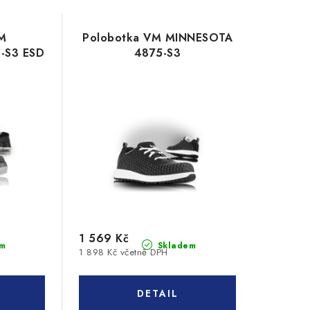
M
Polobotka VM MINNESOTA
-S3 ESD
4875-S3
1 569 Kč
m
Skladem
1 898 Kč včetně DPH