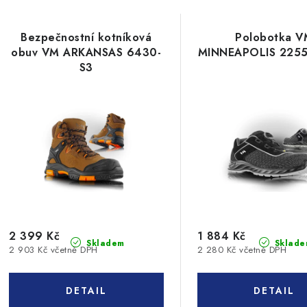
Bezpečnostní kotníková
Polobotka V
obuv VM ARKANSAS 6430-
MINNEAPOLIS 2255
S3
2 399 Kč
1 884 Kč
Skladem
Sklade
2 903 Kč včetně DPH
2 280 Kč včetně DPH