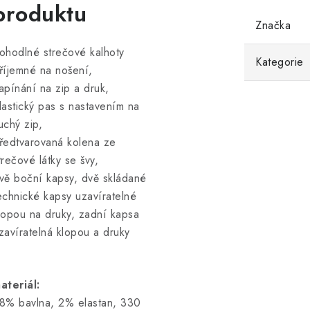
produktu
Značka
ohodlné strečové kalhoty
Kategorie
říjemné na nošení,
apínání na zip a druk,
lastický pas s nastavením na
uchý zip,
ředtvarovaná kolena ze
trečové látky se švy,
vě boční kapsy, dvě skládané
echnické kapsy uzavíratelné
lopou na druky, zadní kapsa
zavíratelná klopou a druky
ateriál:
8% bavlna, 2% elastan, 330