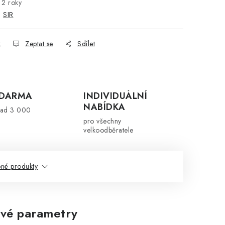
2 roky
:
SIR
k
Zeptat se
Sdílet
ZDARMA
INDIVIDUÁLNÍ
NABÍDKA
nad 3 000
pro všechny
velkoodběratele
né produkty
vé parametry