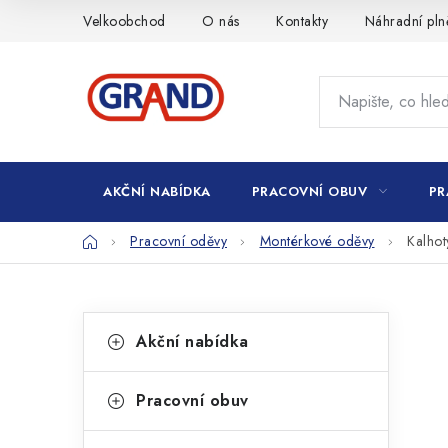
Přejít
Velkoobchod
O nás
Kontakty
Náhradní pln
na
obsah
AKČNÍ NABÍDKA
PRACOVNÍ OBUV
PR
Domů
Pracovní oděvy
Montérkové oděvy
Kalho
P
K
Přeskočit
Akční nabídka
kategorie
a
o
t
s
Pracovní obuv
e
t