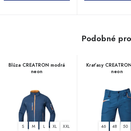
Podobné pro
Blůza CREATRON modrá
Kraťasy CREATRO
neon
neon
S
M
L
XL
XXL
3XL
4XL
46
48
50