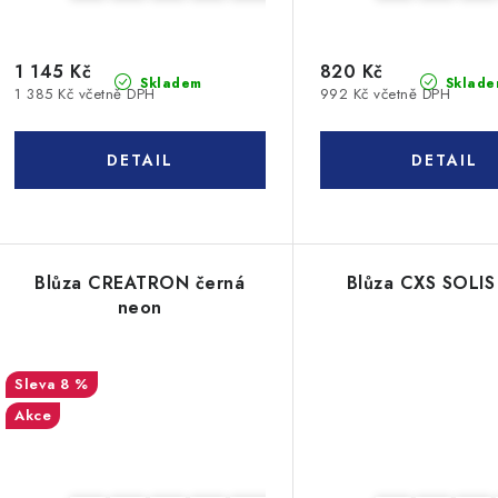
1 145 Kč
820 Kč
Skladem
Sklade
1 385 Kč včetně DPH
992 Kč včetně DPH
Blůza CREATRON černá
Blůza CXS SOLIS
neon
8 %
Akce