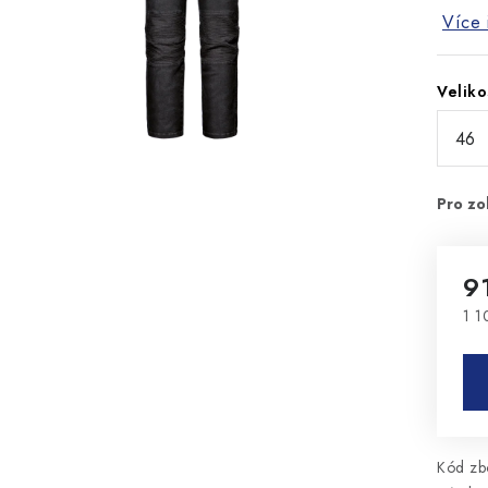
Více 
Veliko
9
1 1
Mě
Kód zbo