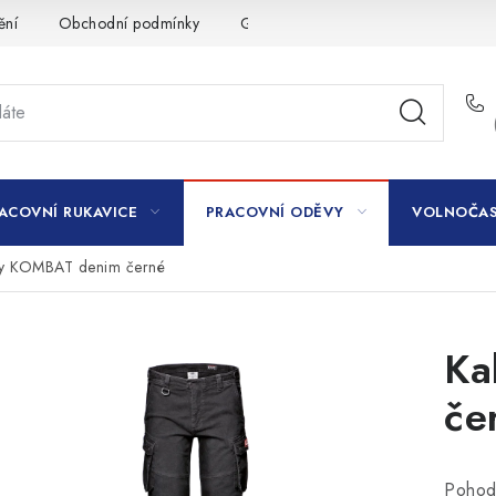
ění
Obchodní podmínky
GDPR
ACOVNÍ RUKAVICE
PRACOVNÍ ODĚVY
VOLNOČAS
ty KOMBAT denim černé
Ka
če
Pohodl