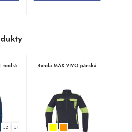
dukty
N modrá
Bunda MAX VIVO pánská
52
54
56
58
60
62
64