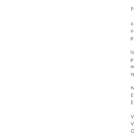
P
•
z
o
p
•
l
p
m
s
N
E
E
V
V
O