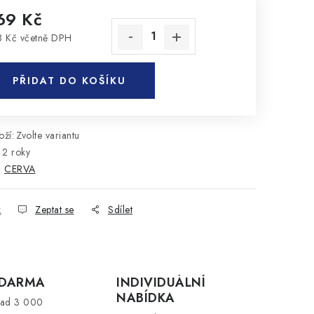
69 Kč
 Kč včetně DPH
rná cena:
PŘIDAT DO KOŠÍKU
ží:
Zvolte variantu
2 roky
:
CERVA
k
Zeptat se
Sdílet
ZDARMA
INDIVIDUÁLNÍ
NABÍDKA
nad 3 000