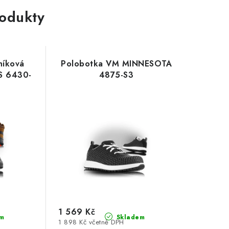
rodukty
níková
Polobotka VM MINNESOTA
S 6430-
4875-S3
1 569 Kč
m
Skladem
1 898 Kč včetně DPH