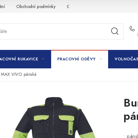
ění
Obchodní podmínky
GDPR
ACOVNÍ RUKAVICE
PRACOVNÍ ODĚVY
VOLNOČAS
 MAX VIVO pánská
Bu
pá
• páns