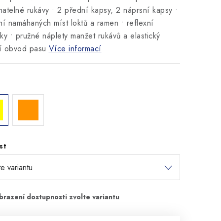
atelné rukávy • 2 přední kapsy, 2 náprsní kapsy •
ní namáhaných míst loktů a ramen • reflexní
ky • pružné náplety manžet rukávů a elastický
í obvod pasu
Více informací
st