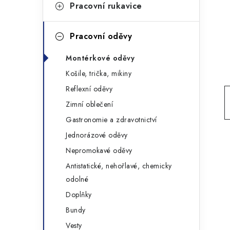
g
Pracovní rukavice
r
o
a
r
Pracovní oděvy
n
i
Montérkové oděvy
e
n
Košile, trička, mikiny
í
Reflexní oděvy
Zimní oblečení
p
Gastronomie a zdravotnictví
a
Jednorázové oděvy
n
Nepromokavé oděvy
Antistatické, nehořlavé, chemicky
e
odolné
l
Doplňky
Bundy
Vesty