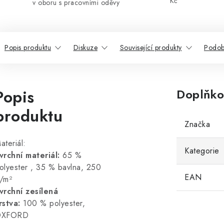
Kč
v oboru s pracovními oděvy
Popis produktu
Diskuze
Související produkty
Podob
Popis
Doplňko
produktu
Značka
ateriál:
Kategorie
vrchní materiál:
65 %
olyester
,
35 % bavlna, 250
EAN
/m²
vrchní zesílená
rstva:
100 % polyester,
OXFORD