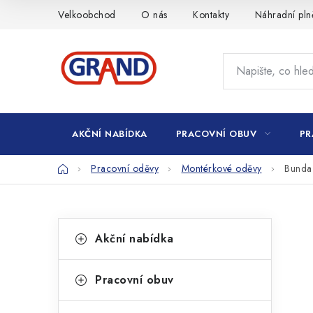
Přejít
Velkoobchod
O nás
Kontakty
Náhradní pln
na
obsah
AKČNÍ NABÍDKA
PRACOVNÍ OBUV
PR
Domů
Pracovní oděvy
Montérkové oděvy
Bunda
P
K
Přeskočit
Akční nabídka
kategorie
a
o
t
s
Pracovní obuv
e
t