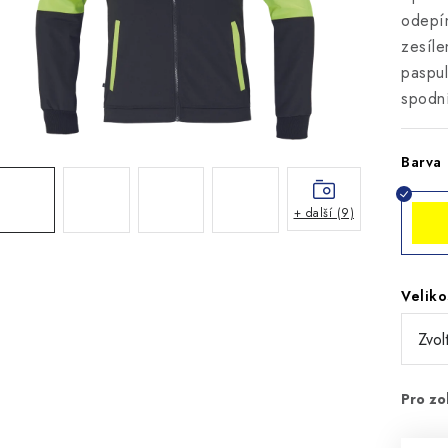
odepín
zesíle
paspul
spodn
Barva
+ další (9)
Veliko