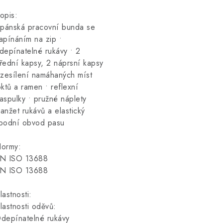
opis:
 pánská pracovní bunda se
apínáním na zip •
depínatelné rukávy • 2
řední kapsy, 2 náprsní kapsy
 zesílení namáhaných míst
oktů a ramen • reflexní
aspulky • pružné náplety
anžet rukávů a elastický
podní obvod pasu
ormy:
N ISO 13688
N ISO 13688
lastnosti:
lastnosti oděvů:
depínatelné rukávy