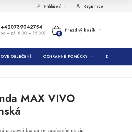
Přihlášení
Registrace
+420739042754
Prázdný košík
(po – pá: 8:00 – 16:00)
NÁKUPNÍ
KOŠÍK
OVÉ OBLEČENÍ
OCHRANNÉ POMŮCKY
DROGERIE
nda MAX VIVO
nská
ká pracovní bunda se zapínáním na zip •