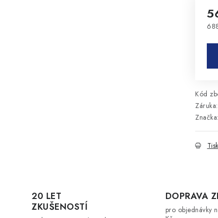
5
688
Mě
Kód zbo
Záruka
:
Značka
Tis
20 LET
DOPRAVA 
ZKUŠENOSTÍ
pro objednávky 