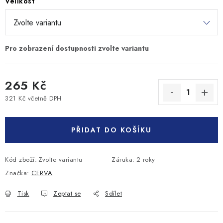
Velikost
265 Kč
321 Kč včetně DPH
Měrná cena:
PŘIDAT DO KOŠÍKU
Kód zboží:
Zvolte variantu
Záruka
:
2 roky
Značka:
CERVA
Tisk
Zeptat se
Sdílet