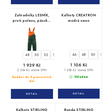
Zahradníky LESNÍK,
Kalhoty CREATRON
proti pořezu, pánské,
modrá neon
182 cm
46
48
50
52
48
50
52
54
56
58
60
62
64
1 106 Kč
1 929 Kč
1 338 Kč včetně DPH
2 334 Kč včetně DPH
Skladem
Dodání do 3 pracovních
dní
Kalhoty STIRLING
Bunda STIRLING