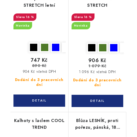
STRETCH letní
STRETCH
16 %
16 %
Novinka
Novinka
747 Kč
906 Kč
890 Kč
1 079 Kč
904 Kč včetně DPH
1 096 Kč včetně DPH
Dodání do 3 pracovních
Dodání do 3 pracovních
dní
dní
Kalhoty s laclem COOL
Blůza LESNÍK, proti
TREND
pořezu, pánská, 182
cm