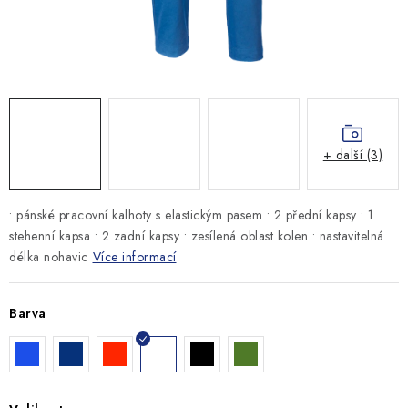
MONTÁŽNÍ A STAVEBNÍ CHEMIE
KONTAKTY
Velkoobchod
O nás
Kontakty
Náhradní plnění
Obchodní podmínky
GDPR
+ další (3)
• pánské pracovní kalhoty s elastickým pasem • 2 přední kapsy • 1
stehenní kapsa • 2 zadní kapsy • zesílená oblast kolen • nastavitelná
délka nohavic
Více informací
Barva