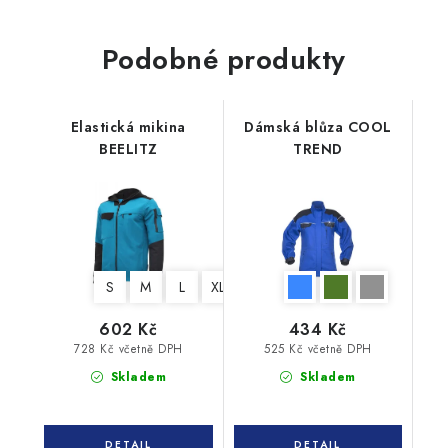
Podobné produkty
Elastická mikina
Dámská blůza COOL
BEELITZ
TREND
S
M
L
XL
XXL
3XL
602 Kč
434 Kč
728 Kč včetně DPH
525 Kč včetně DPH
Skladem
Skladem