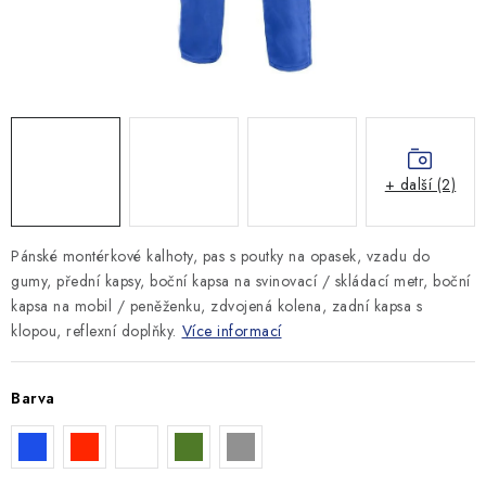
MONTÁŽNÍ A STAVEBNÍ CHEMIE
KONTAKTY
Velkoobchod
O nás
Kontakty
Náhradní plnění
Obchodní podmínky
GDPR
+ další (2)
Pánské montérkové kalhoty, pas s poutky na opasek, vzadu do
gumy, přední kapsy, boční kapsa na svinovací / skládací metr, boční
kapsa na mobil / peněženku, zdvojená kolena, zadní kapsa s
klopou, reflexní doplňky.
Více informací
Barva