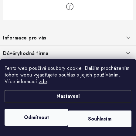
Z
á
Informace pro vás
p
a
Velkoobchod
Důvěryhodná firma
t
O nás
í
Tento web používá soubory cookie. Dalším procházením
Ověřeno zákazníky
Kontakty
tohoto webu vyjadřujete souhlas s jejich používáním..
Více informací
zde
.
Náhradní plnění
Obchodní podmínky
Nastavení
GDPR
Odmítnout
Souhlasím
Copyright 2026
GRAND - PRACOVNÍ ODĚVY s.r.o.
. Všechna práva vyhrazena.
Vytvořil Shoptet