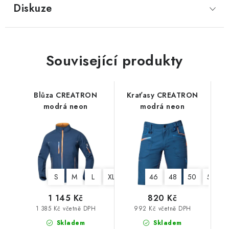
Diskuze
Související produkty
Blůza CREATRON
Kraťasy CREATRON
modrá neon
modrá neon
S
M
L
XL
XXL
3XL
46
48
4XL
50
52
1 145 Kč
820 Kč
1 385 Kč včetně DPH
992 Kč včetně DPH
Skladem
Skladem