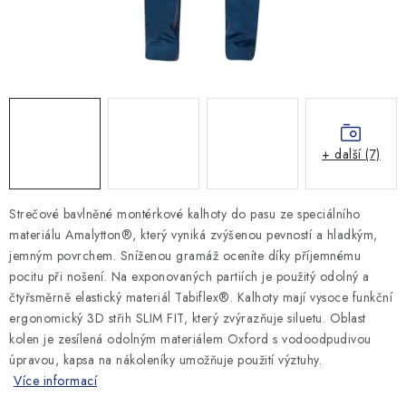
MONTÁŽNÍ A STAVEBNÍ CHEMIE
KONTAKTY
Velkoobchod
O nás
Kontakty
Náhradní plnění
Obchodní podmínky
GDPR
+ další (7)
Strečové bavlněné montérkové kalhoty do pasu ze speciálního
materiálu Amalytton®, který vyniká zvýšenou pevností a hladkým,
jemným povrchem. Sníženou gramáž oceníte díky příjemnému
pocitu při nošení. Na exponovaných partiích je použitý odolný a
čtyřsměrně elastický materiál Tabiflex®. Kalhoty mají vysoce funkční
ergonomický 3D střih SLIM FIT, který zvýrazňuje siluetu. Oblast
kolen je zesílená odolným materiálem Oxford s vodoodpudivou
úpravou, kapsa na nákoleníky umožňuje použití výztuhy.
Více informací