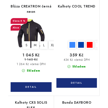
Blůza CREATRON černá
Kalhoty COOL TREND
neon
8 %
Akce
S
M
L
XL
XXL
3XL
4XL
1 045 Kč
359 Kč
1 145 Kč
434 Kč včetně DPH
1 264 Kč včetně DPH
Skladem
Skladem
Kalhoty CXS SOLIS
Bunda DAYBORO
FLEX