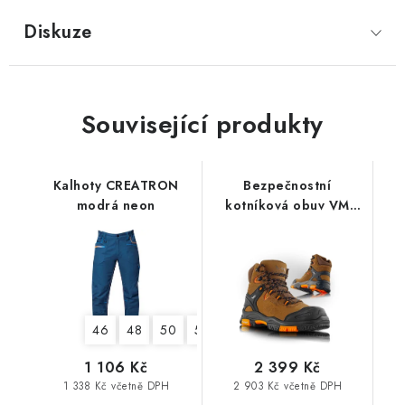
Diskuze
Související produkty
Kalhoty CREATRON
Bezpečnostní
modrá neon
kotníková obuv VM
ARKANSAS 6430-S3
46
48
50
52
54
56
58
60
62
1 106 Kč
2 399 Kč
1 338 Kč včetně DPH
2 903 Kč včetně DPH