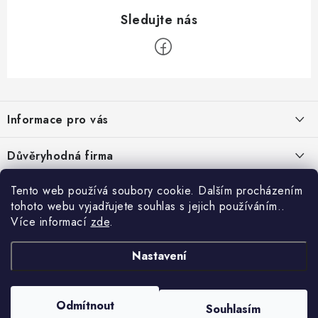
Z
á
Informace pro vás
p
a
Velkoobchod
Důvěryhodná firma
t
O nás
í
Tento web používá soubory cookie. Dalším procházením
Ověřeno zákazníky
Kontakty
tohoto webu vyjadřujete souhlas s jejich používáním..
Více informací
zde
.
Náhradní plnění
Obchodní podmínky
Nastavení
GDPR
Odmítnout
Souhlasím
Copyright 2026
GRAND - PRACOVNÍ ODĚVY s.r.o.
. Všechna práva vyhrazena.