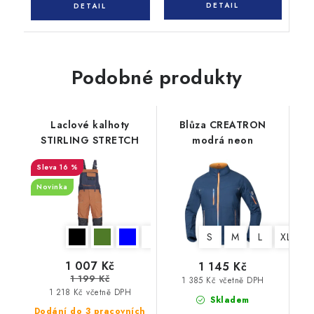
Podobné produkty
Laclové kalhoty
Blůza CREATRON
STIRLING STRETCH
modrá neon
16 %
Novinka
S
M
L
XL
X
1 007 Kč
1 145 Kč
1 199 Kč
1 385 Kč včetně DPH
1 218 Kč včetně DPH
Skladem
Dodání do 3 pracovních