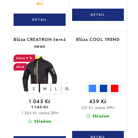
dní
Blůza CREATRON černá
Blůza COOL TREND
neon
8 %
Akce
S
M
L
XL
XXL
3XL
4XL
1 045 Kč
439 Kč
1 145 Kč
531 Kč včetně DPH
1 264 Kč včetně DPH
Skladem
Skladem