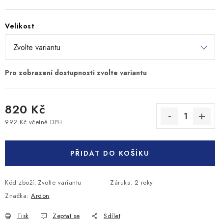
Velikost
820 Kč
992 Kč včetně DPH
Měrná cena:
PŘIDAT DO KOŠÍKU
Kód zboží:
Zvolte variantu
Záruka
:
2 roky
Značka:
Ardon
Tisk
Zeptat se
Sdílet