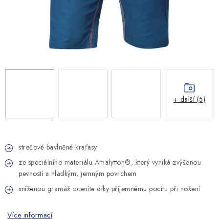
MONTÁŽNÍ A STAVEBNÍ CHEMIE
KONTAKTY
Velkoobchod
O nás
Kontakty
Náhradní plnění
Obchodní podmínky
GDPR
+ další (5)
strečové bavlněné kraťasy
ze speciálního materiálu Amalytton®, který vyniká zvýšenou
pevností a hladkým, jemným povrchem
sníženou gramáž oceníte díky příjemnému pocitu při nošení
Více informací