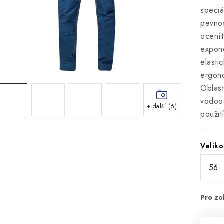
speciá
pevno
ocenít
expono
elasti
ergono
Oblast
vodoo
+ další (6)
použit
Veliko