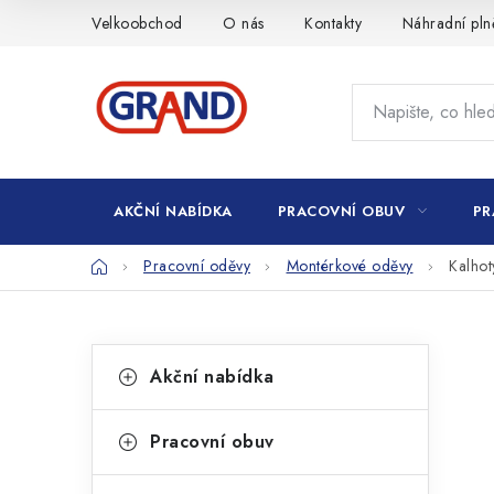
Přejít
Velkoobchod
O nás
Kontakty
Náhradní pln
na
obsah
AKČNÍ NABÍDKA
PRACOVNÍ OBUV
PR
Domů
Pracovní oděvy
Montérkové oděvy
Kalho
P
K
Přeskočit
Akční nabídka
kategorie
a
o
t
s
Pracovní obuv
e
t