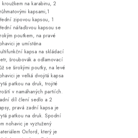
 kroužkem na karabinu, 2
růhmatovými kapsami,1
řední zipovou kapsou, 1
řední nářaďovou kapsou se
irokým poutkem, na pravé
ohavici je umístěna
ultifunkční kapsa na skládací
etr, šroubovák a odlamovací
ůž se širokými poutky, na levé
ohavici je velká dvojitá kapsa
rytá patkou na druk, trojité
rošití v namáhaných partiích.
adní díl člení sedlo a 2
apsy, pravá zadní kapsa je
rytá patkou na druk. Spodní
em nohavic je vyztužený
ateriálem Oxford, který je