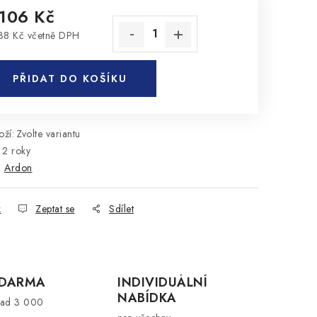
 106 Kč
38 Kč včetně DPH
rná cena:
PŘIDAT DO KOŠÍKU
ží:
Zvolte variantu
2 roky
:
Ardon
k
Zeptat se
Sdílet
ZDARMA
INDIVIDUÁLNÍ
NABÍDKA
nad 3 000