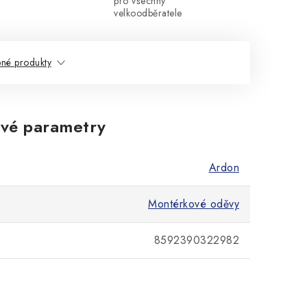
pro všechny
velkoodběratele
né produkty
vé parametry
Ardon
Montérkové oděvy
8592390322982