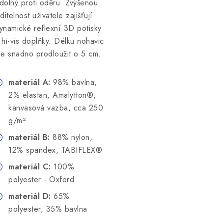
dolný proti oděru. Zvýšenou
iditelnost uživatele zajišťují
ynamické reflexní 3D potisky
 hi-vis doplňky. Délku nohavic
ze snadno prodloužit o 5 cm.
materiál A:
98% bavlna,
2% elastan, Amalytton®,
kanvasová vazba, cca 250
g/m²
materiál B:
88% nylon,
12% spandex, TABIFLEX®
materiál C:
100%
polyester - Oxford
materiál D:
65%
polyester, 35% bavlna