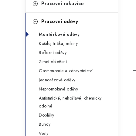
g
Pracovní rukavice
r
o
a
r
Pracovní oděvy
n
i
Montérkové oděvy
e
n
Košile, trička, mikiny
í
Reflexní oděvy
Zimní oblečení
p
Gastronomie a zdravotnictví
a
Jednorázové oděvy
n
Nepromokavé oděvy
Antistatické, nehořlavé, chemicky
e
odolné
l
Doplňky
Bundy
Vesty