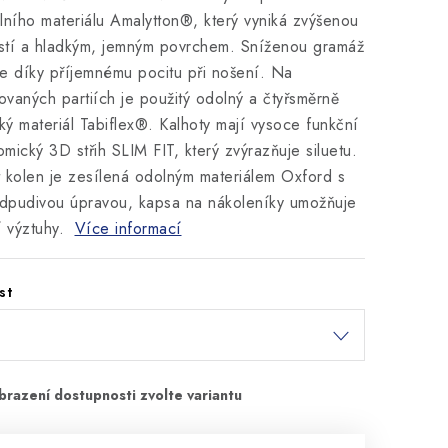
lního materiálu Amalytton®, který vyniká zvýšenou
stí a hladkým, jemným povrchem. Sníženou gramáž
e díky příjemnému pocitu při nošení. Na
vaných partiích je použitý odolný a čtyřsměrně
cký materiál Tabiflex®. Kalhoty mají vysoce funkční
mický 3D střih SLIM FIT, který zvýrazňuje siluetu.
 kolen je zesílená odolným materiálem Oxford s
dpudivou úpravou, kapsa na nákoleníky umožňuje
í výztuhy.
Více informací
st