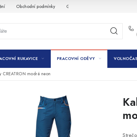
ění
Obchodní podmínky
GDPR
ACOVNÍ RUKAVICE
PRACOVNÍ ODĚVY
VOLNOČAS
ty CREATRON modrá neon
Ka
mo
Strečo