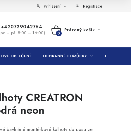
Přihlášení
Registrace
+420739042754
Prázdný košík
(po – pá: 8:00 – 16:00)
NÁKUPNÍ
KOŠÍK
OVÉ OBLEČENÍ
OCHRANNÉ POMŮCKY
DROGERIE
lhoty CREATRON
drá neon
vé bavlněné montérkové kalhoty do pasu ze