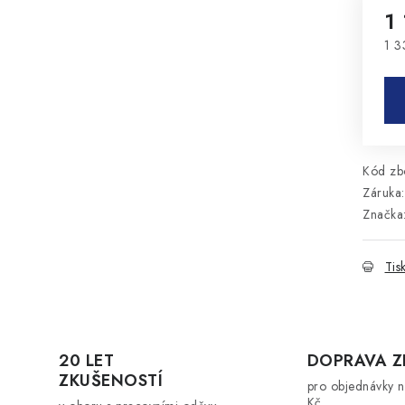
1
1 3
Mě
Kód zbo
Záruka
:
Značka
Tis
20 LET
DOPRAVA 
ZKUŠENOSTÍ
pro objednávky 
Kč