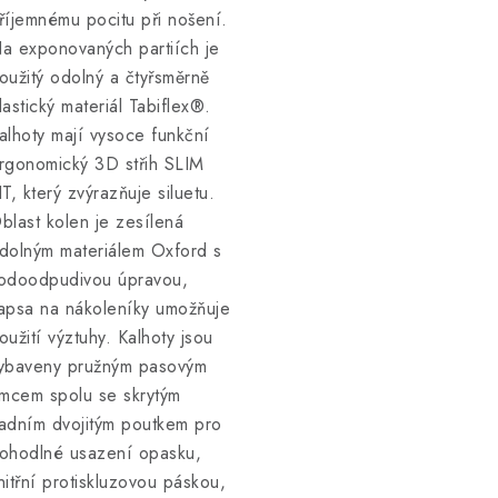
říjemnému pocitu při nošení.
a exponovaných partiích je
oužitý odolný a čtyřsměrně
lastický materiál Tabiflex®.
alhoty mají vysoce funkční
rgonomický 3D střih SLIM
IT, který zvýrazňuje siluetu.
blast kolen je zesílená
dolným materiálem Oxford s
odoodpudivou úpravou,
apsa na nákoleníky umožňuje
oužití výztuhy. Kalhoty jsou
ybaveny pružným pasovým
ímcem spolu se skrytým
adním dvojitým poutkem pro
ohodlné usazení opasku,
nitřní protiskluzovou páskou,