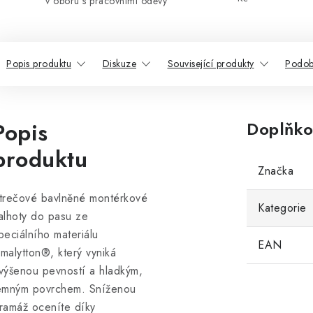
v oboru s pracovními oděvy
Popis produktu
Diskuze
Související produkty
Podob
Popis
Doplňko
produktu
Značka
trečové bavlněné montérkové
Kategorie
alhoty do pasu ze
peciálního materiálu
EAN
malytton®, který vyniká
výšenou pevností a hladkým,
emným povrchem. Sníženou
ramáž oceníte díky