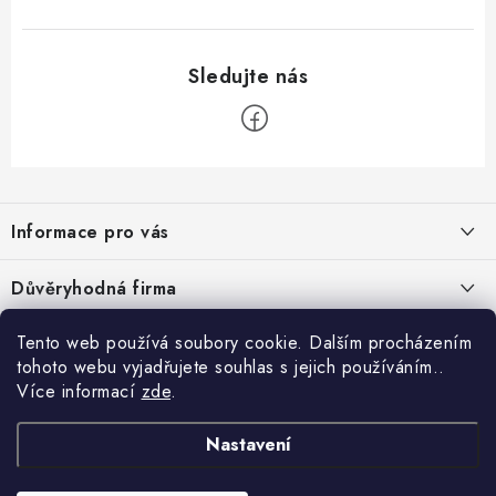
Z
á
Informace pro vás
p
a
Velkoobchod
Důvěryhodná firma
t
O nás
í
Tento web používá soubory cookie. Dalším procházením
Ověřeno zákazníky
Kontakty
tohoto webu vyjadřujete souhlas s jejich používáním..
Více informací
zde
.
Náhradní plnění
Obchodní podmínky
Nastavení
GDPR