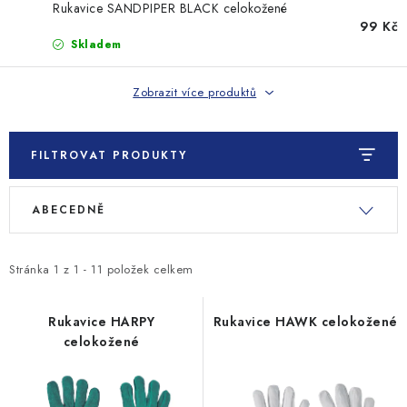
MONTÁŽNÍ A STAVEBNÍ CHEMIE
Rukavice SANDPIPER BLACK celokožené
99 Kč
Skladem
KONTAKTY
Zobrazit více produktů
Velkoobchod
O nás
Kontakty
Náhradní plnění
Obchodní podmínky
GDPR
FILTROVAT PRODUKTY
V
Ř
ABECEDNĚ
ý
a
p
z
i
e
Stránka
1
z
1
-
11
položek celkem
s
n
p
í
Rukavice HARPY
Rukavice HAWK celokožené
celokožené
r
p
o
r
d
o