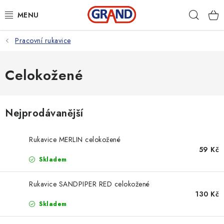
Přejít
Hleda
na
obsah
Pracovní rukavice
AKČNÍ NABÍDKA
PRACOVNÍ OBUV
Celokožené
PRACOVNÍ RUKAVICE
Nejprodávanější
PRACOVNÍ ODĚVY
Rukavice MERLIN celokožené
VOLNOČASOVÉ OBLEČENÍ
59 Kč
Skladem
OCHRANNÉ POMŮCKY
Rukavice SANDPIPER RED celokožené
130 Kč
DROGERIE
Skladem