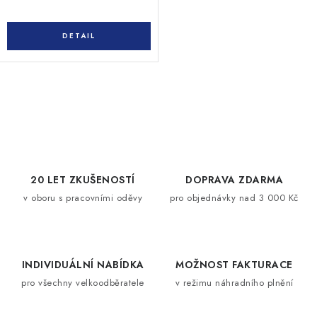
O
v
l
á
d
20 LET ZKUŠENOSTÍ
DOPRAVA ZDARMA
a
v oboru s pracovními oděvy
pro objednávky nad 3 000 Kč
c
í
p
INDIVIDUÁLNÍ NABÍDKA
MOŽNOST FAKTURACE
r
pro všechny velkoodběratele
v režimu náhradního plnění
v
k