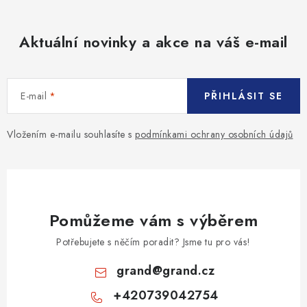
y
v
Aktuální novinky a akce na váš e-mail
ý
p
i
s
E-mail
PŘIHLÁSIT SE
u
Vložením e-mailu souhlasíte s
podmínkami ochrany osobních údajů
Pomůžeme vám s výběrem
Potřebujete s něčím poradit? Jsme tu pro vás!
grand
@
grand.cz
+420739042754