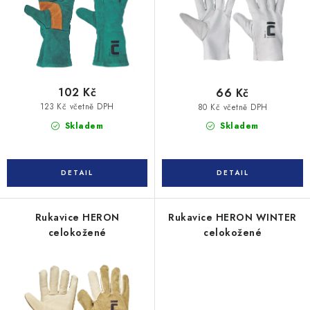
u
d
k
u
t
k
ů
t
ů
102 Kč
66 Kč
123 Kč včetně DPH
80 Kč včetně DPH
Skladem
Skladem
Rukavice HERON
Rukavice HERON WINTER
celokožené
celokožené