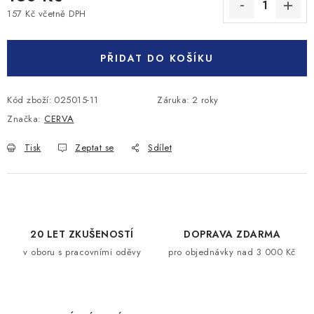
157 Kč včetně DPH
Měrná cena:
PŘIDAT DO KOŠÍKU
Kód zboží:
025015-11
Záruka
:
2 roky
Značka:
CERVA
Tisk
Zeptat se
Sdílet
20 LET ZKUŠENOSTÍ
DOPRAVA ZDARMA
v oboru s pracovními oděvy
pro objednávky nad 3 000 Kč