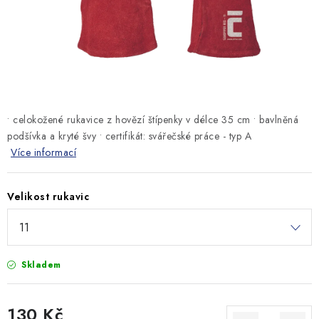
MONTÁŽNÍ A STAVEBNÍ CHEMIE
KONTAKTY
Velkoobchod
O nás
Kontakty
Náhradní plnění
Obchodní podmínky
GDPR
• celokožené rukavice z hovězí štípenky v délce 35 cm • bavlněná
podšívka a kryté švy • certifikát: svářečské práce - typ A
Více informací
Velikost rukavic
Skladem
130 Kč