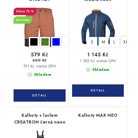
15 %
Novinka
S
M
L
XL
X
579 Kč
1 145 Kč
689 Kč
1 385 Kč včetně DPH
701 Kč včetně DPH
Skladem
Skladem
Kalhoty s laclem
Kalhoty MAX NEO
CREATRON černá neon