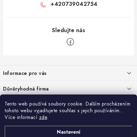
+420739042754
Z
á
Informace pro vás
p
a
Velkoobchod
Důvěryhodná firma
t
O nás
í
Tento web používá soubory cookie. Dalším procházením
Ověřeno zákazníky
Kontakty
tohoto webu vyjadřujete souhlas s jejich používáním..
Více informací
zde
.
Náhradní plnění
Obchodní podmínky
Nastavení