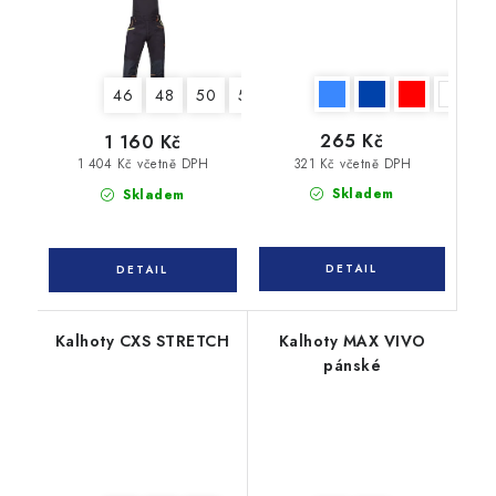
46
48
50
52
54
56
58
60
62
265 Kč
1 160 Kč
321 Kč včetně DPH
1 404 Kč včetně DPH
Skladem
Skladem
Kalhoty CXS STRETCH
Kalhoty MAX VIVO
pánské