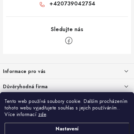
+420739042754
Z
á
Informace pro vás
p
a
Velkoobchod
Důvěryhodná firma
t
O nás
í
Tento web používá soubory cookie. Dalším procházením
Ověřeno zákazníky
Kontakty
tohoto webu vyjadřujete souhlas s jejich používáním..
Více informací
zde
.
Náhradní plnění
Nastavení
Obchodní podmínky