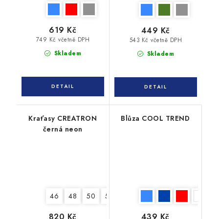
619 Kč
449 Kč
749 Kč včetně DPH
543 Kč včetně DPH
Skladem
Skladem
Kraťasy CREATRON
Blůza COOL TREND
černá neon
46
48
50
52
54
56
58
60
62
820 Kč
439 Kč