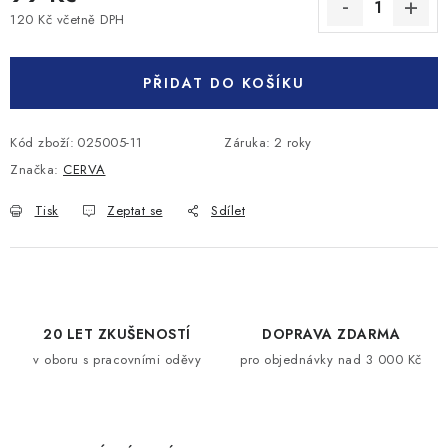
120 Kč včetně DPH
Měrná cena:
PŘIDAT DO KOŠÍKU
Kód zboží:
025005-11
Záruka
:
2 roky
Značka:
CERVA
Tisk
Zeptat se
Sdílet
20 LET ZKUŠENOSTÍ
DOPRAVA ZDARMA
v oboru s pracovními oděvy
pro objednávky nad 3 000 Kč