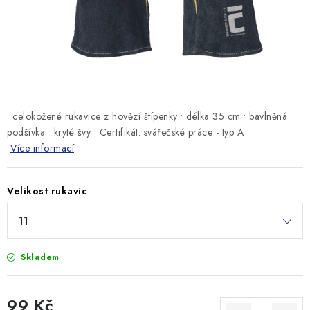
MONTÁŽNÍ A STAVEBNÍ CHEMIE
KONTAKTY
Velkoobchod
O nás
Kontakty
Náhradní plnění
Obchodní podmínky
GDPR
• celokožené rukavice z hovězí štípenky • délka 35 cm • bavlněná
podšívka • kryté švy • Certifikát: svářečské práce - typ A
Více informací
Velikost rukavic
Skladem
99 Kč