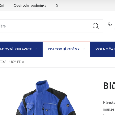
ění
Obchodní podmínky
GDPR
ACOVNÍ RUKAVICE
PRACOVNÍ ODĚVY
VOLNOČAS
 CXS LUXY EDA
Bl
Pánská
manžet