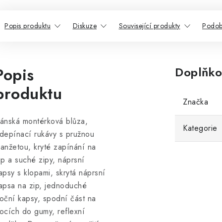
Popis produktu
Diskuze
Související produkty
Podob
Popis
Doplňko
produktu
Značka
ánská montérková blůza,
Kategorie
depínací rukávy s pružnou
anžetou, kryté zapínání na
ip a suché zipy, náprsní
apsy s klopami, skrytá náprsní
apsa na zip, jednoduché
oční kapsy, spodní část na
ocích do gumy, reflexní