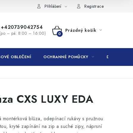
Přihlášení
Registrace
+420739042754
Prázdný košík
(po – pá: 8:00 – 16:00)
NÁKUPNÍ
KOŠÍK
OVÉ OBLEČENÍ
OCHRANNÉ POMŮCKY
DROGERIE
ůza CXS LUXY EDA
 montérková blůza, odepínací rukávy s pružnou
ou, kryté zapínání na zip a suché zipy, náprsní