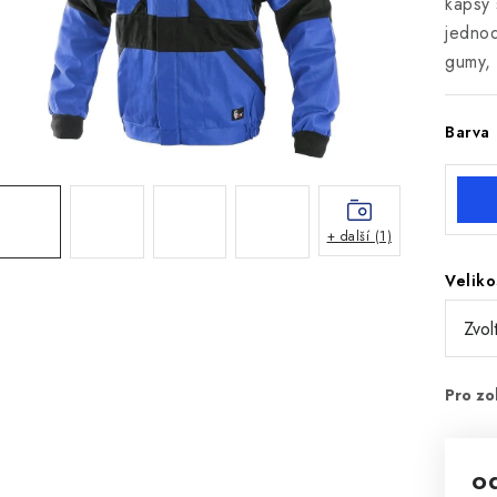
kapsy 
jednod
gumy, 
Barva
+ další (1)
Veliko
o