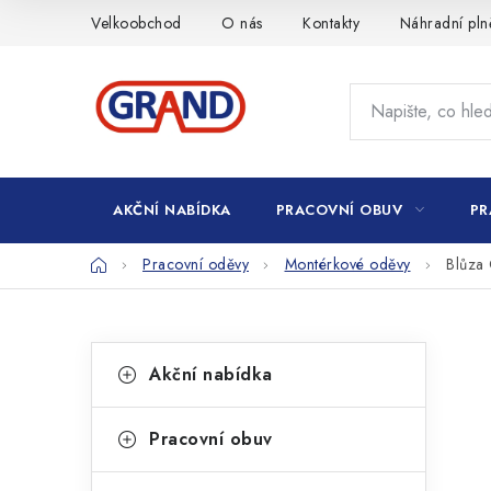
Přejít
Velkoobchod
O nás
Kontakty
Náhradní pln
na
obsah
AKČNÍ NABÍDKA
PRACOVNÍ OBUV
PR
Domů
Pracovní oděvy
Montérkové oděvy
Blůza
P
K
Přeskočit
Akční nabídka
kategorie
a
o
t
s
Pracovní obuv
e
t