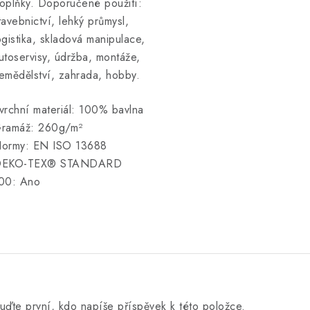
oplňky. Doporučené použití:
tavebnictví, lehký průmysl,
ogistika, skladová manipulace,
utoservisy, údržba, montáže,
emědělství, zahrada, hobby.
vrchní materiál: 100% bavlna
ramáž: 260g/m²
ormy: EN ISO 13688
EKO-TEX® STANDARD
00: Ano
uďte první, kdo napíše příspěvek k této položce.