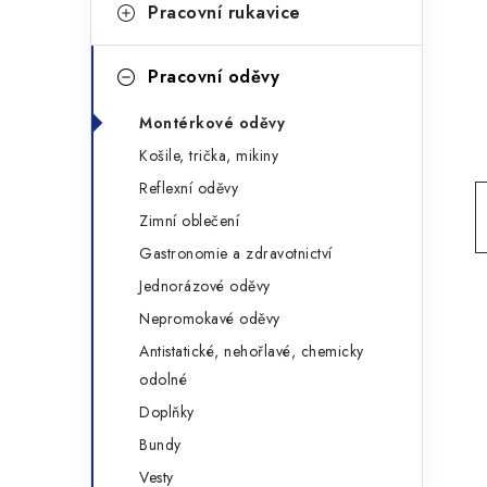
g
Pracovní rukavice
r
o
a
r
Pracovní oděvy
n
i
Montérkové oděvy
e
n
Košile, trička, mikiny
í
Reflexní oděvy
Zimní oblečení
p
Gastronomie a zdravotnictví
a
Jednorázové oděvy
n
Nepromokavé oděvy
Antistatické, nehořlavé, chemicky
e
odolné
l
Doplňky
Bundy
Vesty