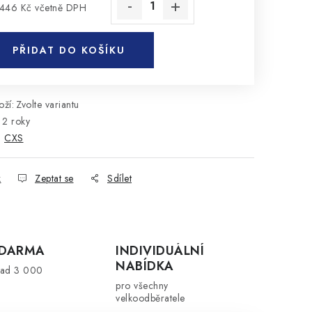
446 Kč
včetně DPH
rná cena:
PŘIDAT DO KOŠÍKU
ží:
Zvolte variantu
2 roky
:
CXS
k
Zeptat se
Sdílet
ZDARMA
INDIVIDUÁLNÍ
NABÍDKA
nad 3 000
pro všechny
velkoodběratele