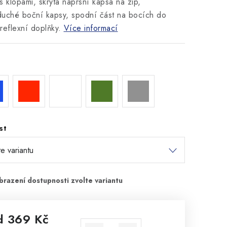
s klopami, skrytá náprsní kapsa na zip,
uché boční kapsy, spodní část na bocích do
reflexní doplňky.
Více informací
st
d
369 Kč