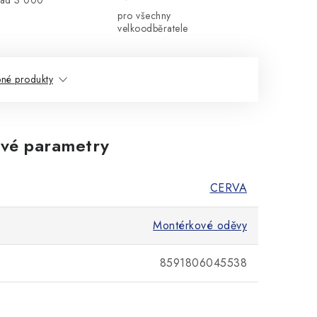
nad 3 000
pro všechny
velkoodběratele
né produkty
vé parametry
CERVA
Montérkové oděvy
8591806045538