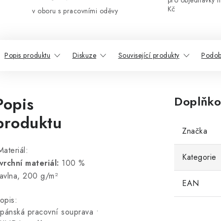
pro objednávky 
Kč
v oboru s pracovními oděvy
Popis produktu
Diskuze
Související produkty
Podob
Popis
Doplňko
produktu
Značka
ateriál:
Kategorie
vrchní materiál:
100 %
avlna, 200 g/m²
EAN
opis:
 pánská pracovní souprava •