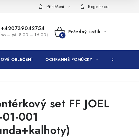
Přihlášení
Registrace
+420739042754
Prázdný košík
(po – pá: 8:00 – 16:00)
NÁKUPNÍ
KOŠÍK
OVÉ OBLEČENÍ
OCHRANNÉ POMŮCKY
DROGERIE
ntérkový set FF JOEL
-01-001
unda+kalhoty)