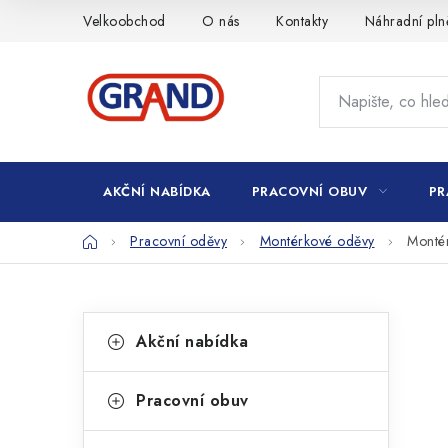
Přejít
Velkoobchod
O nás
Kontakty
Náhradní pln
na
obsah
AKČNÍ NABÍDKA
PRACOVNÍ OBUV
PR
Domů
Pracovní oděvy
Montérkové oděvy
Montér
P
K
Přeskočit
Akční nabídka
kategorie
a
o
t
s
Pracovní obuv
e
t