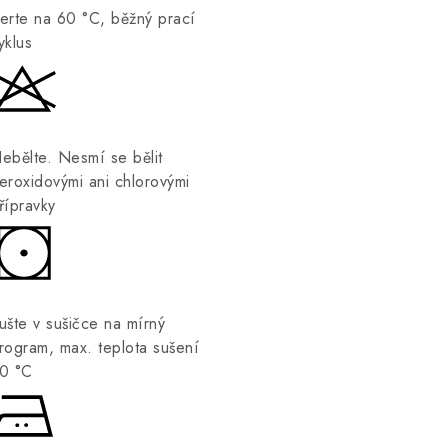
erte na 60 °C, běžný prací
yklus
ebělte. Nesmí se bělit
eroxidovými ani chlorovými
řípravky
ušte v sušičce na mírný
rogram, max. teplota sušení
0 °C