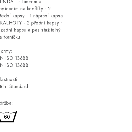
UNDA - s límcem a
apínáním na knoflíky • 2
řední kapsy • 1 náprsní kapsa
 KALHOTY - 2 přední kapsy •
 zadní kapsu a pas stažitelný
a tkaničku
ormy:
N ISO 13688
N ISO 13688
lastnosti:
třih: Standard
držba: