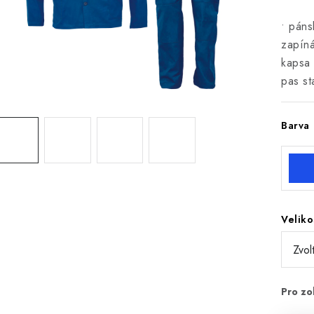
• páns
zapíná
kapsa 
pas st
Barva
Veliko