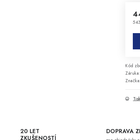
4
543
Mě
Kód zbo
Záruka
:
Značka
Tis
20 LET
DOPRAVA 
ZKUŠENOSTÍ