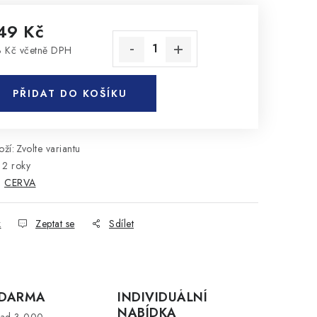
49 Kč
 Kč včetně DPH
rná cena:
PŘIDAT DO KOŠÍKU
ží:
Zvolte variantu
2 roky
:
CERVA
k
Zeptat se
Sdílet
ZDARMA
INDIVIDUÁLNÍ
NABÍDKA