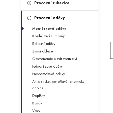
g
Pracovní rukavice
r
o
a
r
Pracovní oděvy
n
i
Montérkové oděvy
e
n
Košile, trička, mikiny
í
Reflexní oděvy
Zimní oblečení
p
Gastronomie a zdravotnictví
a
Jednorázové oděvy
n
Nepromokavé oděvy
Antistatické, nehořlavé, chemicky
e
odolné
l
Doplňky
Bundy
Vesty