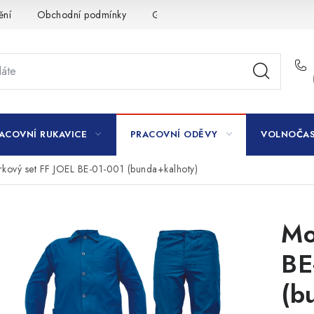
ění
Obchodní podmínky
GDPR
ACOVNÍ RUKAVICE
PRACOVNÍ ODĚVY
VOLNOČAS
kový set FF JOEL BE-01-001 (bunda+kalhoty)
Mo
BE
(b