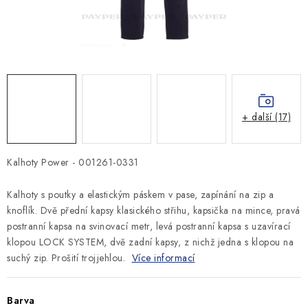
MONTÁŽNÍ A STAVEBNÍ CHEMIE
KONTAKTY
Velkoobchod
O nás
Kontakty
Náhradní plnění
Obchodní podmínky
GDPR
+ další (17)
Kalhoty Power - 001261-0331
Kalhoty s poutky a elastickým páskem v pase, zapínání na zip a
knoflík. Dvě přední kapsy klasického střihu, kapsička na mince, pravá
postranní kapsa na svinovací metr, levá postranní kapsa s uzavírací
klopou LOCK SYSTEM, dvě zadní kapsy, z nichž jedna s klopou na
suchý zip. Prošití trojjehlou.
Více informací
Barva