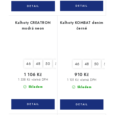
Kalhoty CREATRON
Kalhoty KOMBAT denim
modrá neon
černé
46
48
50
52
54
56
58
60
62
46
48
50
52
1 106 Kč
910 Kč
1 338 Kč včetně DPH
1 101 Kč včetně DPH
Skladem
Skladem