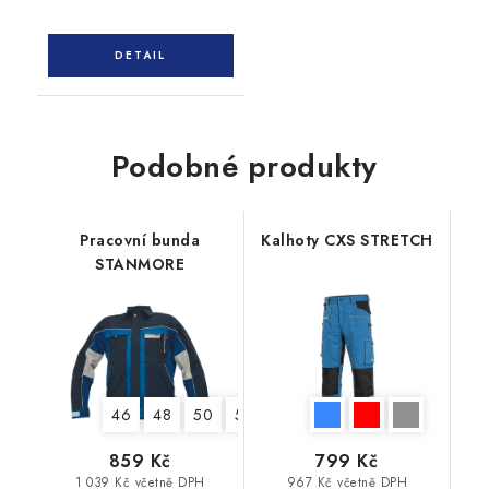
Podobné produkty
Pracovní bunda
Kalhoty CXS STRETCH
STANMORE
46
48
50
52
54
56
58
60
62
859 Kč
799 Kč
1 039 Kč včetně DPH
967 Kč včetně DPH