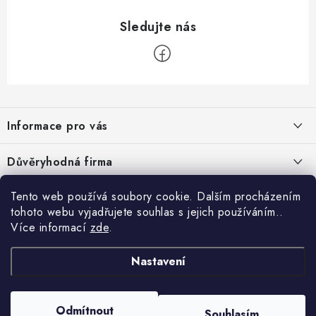
Z
á
Informace pro vás
p
a
Velkoobchod
Důvěryhodná firma
t
O nás
í
Tento web používá soubory cookie. Dalším procházením
Ověřeno zákazníky
Kontakty
tohoto webu vyjadřujete souhlas s jejich používáním..
Více informací
zde
.
Náhradní plnění
Obchodní podmínky
Nastavení
GDPR
Odmítnout
Souhlasím
Copyright 2026
GRAND - PRACOVNÍ ODĚVY s.r.o.
. Všechna práva vyhrazena.