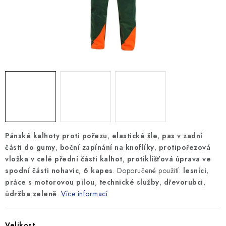
MONTÁŽNÍ A STAVEBNÍ CHEMIE
KONTAKTY
Velkoobchod
O nás
Kontakty
Náhradní plnění
Obchodní podmínky
GDPR
Pánské kalhoty proti pořezu
,
elastické šle
,
pas v zadní
části do gumy
,
boční zapínání na knoflíky
,
protipořezová
vložka v celé přední části kalhot
,
protiklíšťová úprava ve
spodní části nohavic
,
6 kapes
. Doporučené použití:
lesníci
,
práce s motorovou pilou
,
technické služby
,
dřevorubci
,
údržba zeleně
.
Více informací
Velikost