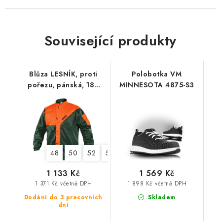
Související produkty
Blůza LESNÍK, proti
Polobotka VM
pořezu, pánská, 182
MINNESOTA 4875-S3
cm
48
50
52
54
56
58
60
62
64
1 133 Kč
1 569 Kč
1 371 Kč včetně DPH
1 898 Kč včetně DPH
Dodání do 3 pracovních
Skladem
dní