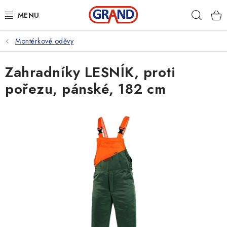
Přejít
Hleda
na
obsah
Montérkové oděvy
AKČNÍ NABÍDKA
Zahradníky LESNÍK, proti
PRACOVNÍ OBUV
pořezu, pánské, 182 cm
PRACOVNÍ RUKAVICE
PRACOVNÍ ODĚVY
VOLNOČASOVÉ OBLEČENÍ
OCHRANNÉ POMŮCKY
DROGERIE