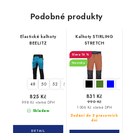
Podobné produkty
Elastické kalhoty
Kalhoty STIRLING
BEELITZ
STRETCH
16 %
Novinka
48
50
52
54
56
58
831 Kč
825 Kč
990 Kč
998 Kč včetně DPH
1 006 Kč včetně DPH
Skladem
Dodání do 3 pracovních
dní