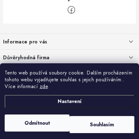
Z
á
Informace pro vás
p
a
Velkoobchod
Důvěryhodná firma
t
O nás
í
Tento web používá soubory cookie. Dalším procházením
Ověřeno zákazníky
Kontakty
tohoto webu vyjadřujete souhlas s jejich používáním..
Více informací
zde
.
Náhradní plnění
Obchodní podmínky
Nastavení
GDPR
Odmítnout
Souhlasím
Copyright 2026
GRAND - PRACOVNÍ ODĚVY s.r.o.
. Všechna práva vyhrazena.
Vytvořil Shoptet