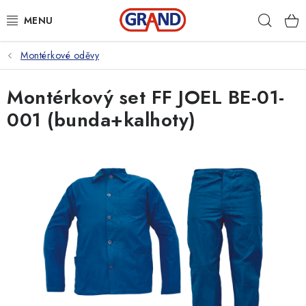
Přejít
Hleda
na
obsah
Montérkové oděvy
AKČNÍ NABÍDKA
Montérkový set FF JOEL BE-01-
PRACOVNÍ OBUV
001 (bunda+kalhoty)
PRACOVNÍ RUKAVICE
PRACOVNÍ ODĚVY
VOLNOČASOVÉ OBLEČENÍ
OCHRANNÉ POMŮCKY
DROGERIE