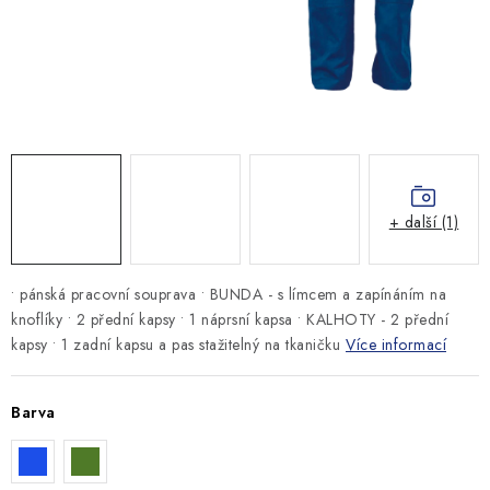
MONTÁŽNÍ A STAVEBNÍ CHEMIE
KONTAKTY
Velkoobchod
O nás
Kontakty
Náhradní plnění
Obchodní podmínky
GDPR
+ další (1)
• pánská pracovní souprava • BUNDA - s límcem a zapínáním na
knoflíky • 2 přední kapsy • 1 náprsní kapsa • KALHOTY - 2 přední
kapsy • 1 zadní kapsu a pas stažitelný na tkaničku
Více informací
Barva