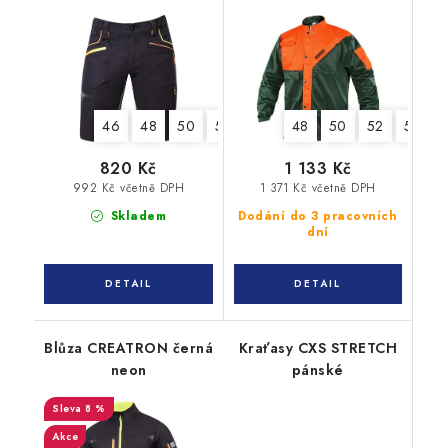
cm
46
48
50
52
54
56
48
58
50
60
52
62
54
820 Kč
1 133 Kč
992 Kč včetně DPH
1 371 Kč včetně DPH
Skladem
Dodání do 3 pracovních
dní
Blůza CREATRON černá
Kraťasy CXS STRETCH
neon
pánské
8 %
Akce