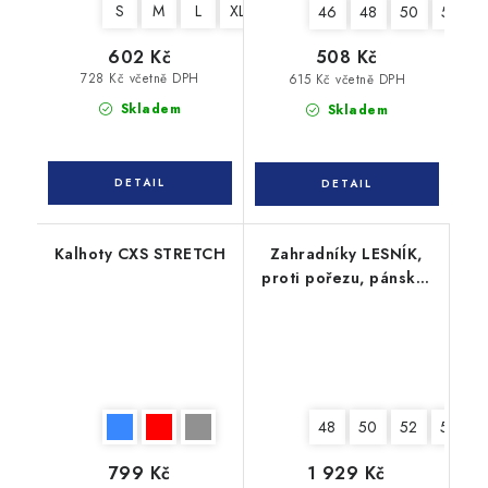
S
M
L
XL
XXL
3XL
46
48
50
52
602 Kč
508 Kč
728 Kč včetně DPH
615 Kč včetně DPH
Skladem
Skladem
Kalhoty CXS STRETCH
Zahradníky LESNÍK,
proti pořezu, pánské,
182 cm
48
50
52
54
799 Kč
1 929 Kč