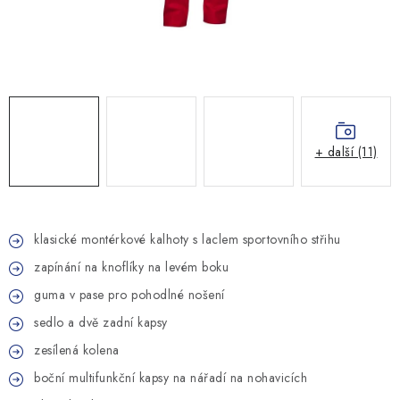
MONTÁŽNÍ A STAVEBNÍ CHEMIE
KONTAKTY
Velkoobchod
O nás
Kontakty
Náhradní plnění
Obchodní podmínky
GDPR
+ další (11)
klasické montérkové kalhoty s laclem sportovního střihu
zapínání na knoflíky na levém boku
guma v pase pro pohodlné nošení
sedlo a dvě zadní kapsy
zesílená kolena
boční multifunkční kapsy na nářadí na nohavicích