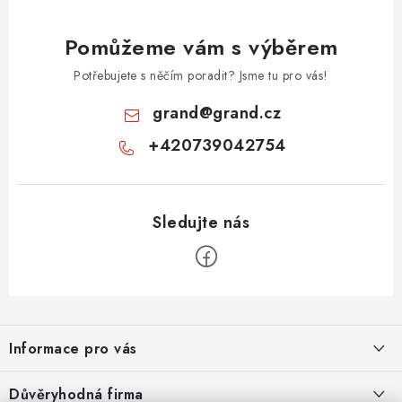
Pomůžeme vám s výběrem
Potřebujete s něčím poradit? Jsme tu pro vás!
grand
@
grand.cz
+420739042754
Z
á
Informace pro vás
p
a
Velkoobchod
Důvěryhodná firma