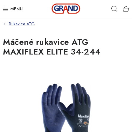
Přejít
Hleda
na
obsah
Rukavice ATG
AKČNÍ NABÍDKA
Máčené rukavice ATG
PRACOVNÍ OBUV
MAXIFLEX ELITE 34-244
PRACOVNÍ RUKAVICE
PRACOVNÍ ODĚVY
VOLNOČASOVÉ OBLEČENÍ
OCHRANNÉ POMŮCKY
DROGERIE