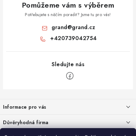
Pomůžeme vám s výběrem
Potřebujete s něčím poradit? Jsme tu pro vás!
grand
@
grand.cz
+420739042754
Z
á
Informace pro vás
p
a
Velkoobchod
Důvěryhodná firma
t
O nás
í