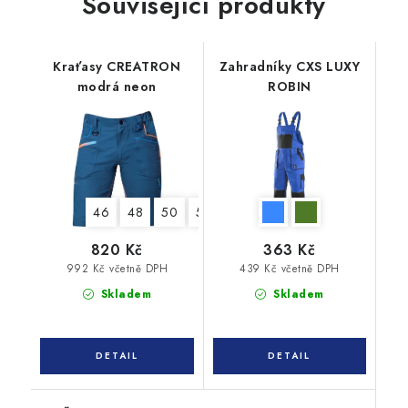
Související produkty
Kraťasy CREATRON
Zahradníky CXS LUXY
modrá neon
ROBIN
46
48
50
52
54
56
58
60
62
820 Kč
363 Kč
992 Kč včetně DPH
439 Kč včetně DPH
Skladem
Skladem