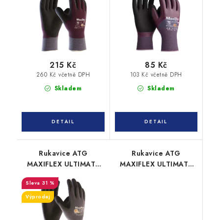
215 Kč
85 Kč
260 Kč včetně DPH
103 Kč včetně DPH
Skladem
Skladem
Rukavice ATG
Rukavice ATG
MAXIFLEX ULTIMATE
MAXIFLEX ULTIMATE
34-874 máčené
42-875 AD-APT
31 %
máčené
Výprodej