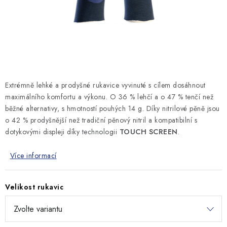
MONTÁŽNÍ A STAVEBNÍ CHEMIE
KONTAKTY
Velkoobchod
O nás
Kontakty
Náhradní plnění
Obchodní podmínky
GDPR
Extrémně lehké a prodyšné rukavice vyvinuté s cílem dosáhnout
maximálního komfortu a výkonu. O 36 % lehčí a o 47 % tenčí než
běžné alternativy, s hmotností pouhých 14 g. Díky nitrilové pěně jsou
o 42 % prodyšnější než tradiční pěnový nitril a kompatibilní s
dotykovými displeji díky technologii
TOUCH SCREEN
.
Více informací
Velikost rukavic