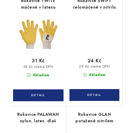
Rukavice TWITE
Rukavice SWIFT
máčené v latexu
celomáčené v nitrilu
24 Kč
31 Kč
29 Kč včetně DPH
38 Kč včetně DPH
Skladem
Skladem
Rukavice PALAWAN
Rukavice GLAN
nylon. latex. dlaň
potažené nitrilem