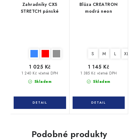
Zahradníky CXS
Blůza CREATRON
STRETCH pánské
modrá neon
S
M
L
XL
X
1 025 Kč
1 145 Kč
1 240 Kč včetně DPH
1 385 Kč včetně DPH
Skladem
Skladem
Podobné produkty