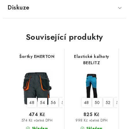
Diskuze
Související produkty
Šortky EMERTON
Elastické kalhoty
BEELITZ
48
54
56
58
62
48
50
52
54
474 Kč
825 Kč
574 Kč včetně DPH
998 Kč včetně DPH
Skladem
Skladem