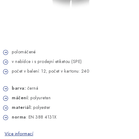
MONTÁŽNÍ A STAVEBNÍ CHEMIE
KONTAKTY
Velkoobchod
O nás
Kontakty
Náhradní plnění
Obchodní podmínky
GDPR
polomáčené
v nabídce i s prodejní etiketou (SPE)
počet v balení: 12; počet v kartonu: 240
barva:
černá
máčení:
polyuretan
materiál:
polyester
norma
: EN 388 4131X
Více informací