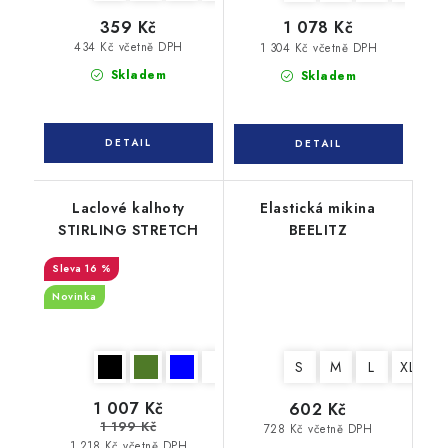
359 Kč
1 078 Kč
434 Kč včetně DPH
1 304 Kč včetně DPH
Skladem
Skladem
Laclové kalhoty
Elastická mikina
STIRLING STRETCH
BEELITZ
16 %
Novinka
S
M
L
XL
X
1 007 Kč
602 Kč
1 199 Kč
728 Kč včetně DPH
1 218 Kč včetně DPH