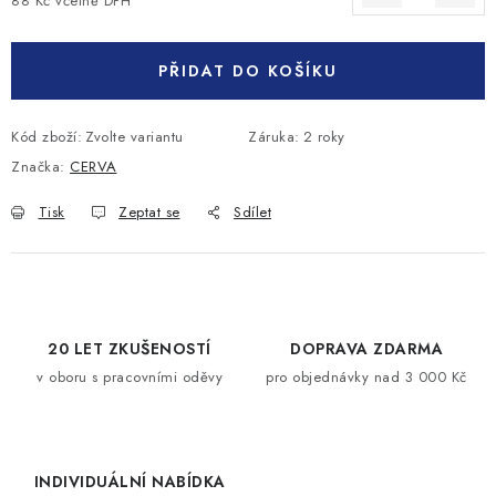
88 Kč včetně DPH
Měrná cena:
PŘIDAT DO KOŠÍKU
Kód zboží:
Zvolte variantu
Záruka
:
2 roky
Značka:
CERVA
Tisk
Zeptat se
Sdílet
20 LET ZKUŠENOSTÍ
DOPRAVA ZDARMA
v oboru s pracovními oděvy
pro objednávky nad 3 000 Kč
INDIVIDUÁLNÍ NABÍDKA