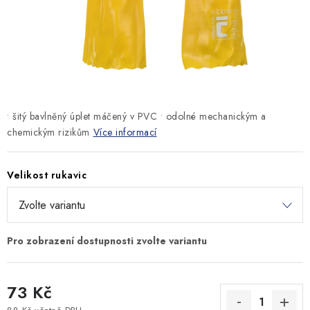
MONTÁŽNÍ A STAVEBNÍ CHEMIE
KONTAKTY
Velkoobchod
O nás
Kontakty
Náhradní plnění
Obchodní podmínky
GDPR
• šitý bavlněný úplet máčený v PVC • odolné mechanickým a
chemickým rizikům
Více informací
Velikost rukavic
73 Kč