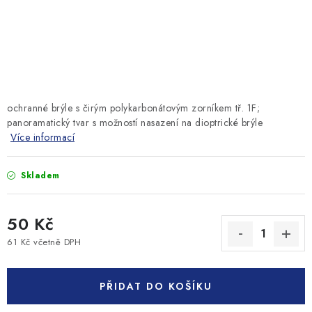
MONTÁŽNÍ A STAVEBNÍ CHEMIE
KONTAKTY
Velkoobchod
O nás
Kontakty
Náhradní plnění
Obchodní podmínky
GDPR
ochranné brýle s čirým polykarbonátovým zorníkem tř. 1F;
panoramatický tvar s možností nasazení na dioptrické brýle
Více informací
Skladem
50 Kč
61 Kč včetně DPH
Měrná cena:
PŘIDAT DO KOŠÍKU