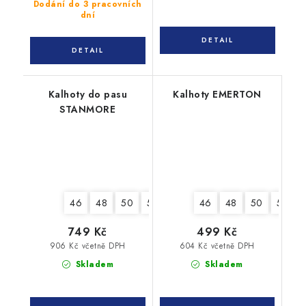
Dodání do 3 pracovních
dní
Kalhoty do pasu
Kalhoty EMERTON
STANMORE
46
48
50
52
54
56
46
58
48
60
50
62
52
749 Kč
499 Kč
906 Kč včetně DPH
604 Kč včetně DPH
Skladem
Skladem