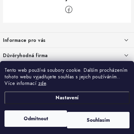
Z
á
Informace pro vás
p
a
Velkoobchod
Důvěryhodná firma
t
O nás
í
Tento web používá soubory cookie. Dalším procházením
Ověřeno zákazníky
Kontakty
tohoto webu vyjadřujete souhlas s jejich používáním..
Více informací
zde
.
Náhradní plnění
Nastavení
Obchodní podmínky
GDPR
Odmítnout
Souhlasím
Copyright 2026
GRAND - PRACOVNÍ ODĚVY s.r.o.
. Všechna práva vyhrazena.
Vytvořil Shoptet