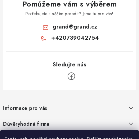
Pomůžeme vám s výběrem
Potřebujete s něčím poradit? Jsme tu pro vás!
grand
@
grand.cz
+420739042754
Z
á
Informace pro vás
p
a
Velkoobchod
Důvěryhodná firma
t
O nás
í