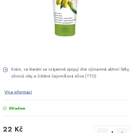
MONTÁŽNÍ A STAVEBNÍ CHEMIE
KONTAKTY
Velkoobchod
O nás
Kontakty
Náhradní plnění
Obchodní podmínky
GDPR
Krém, ve kterém se vzájemně spojují dvě významné aktivní látky,
olivový olej a čištěná čajovníková silice (TTO).
Více informací
Skladem
22 Kč