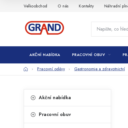
Přejít
Velkoobchod
O nás
Kontakty
Náhradní pln
na
obsah
AKČNÍ NABÍDKA
PRACOVNÍ OBUV
PR
Domů
Pracovní oděvy
Gastronomie a zdravotnictví
P
K
Přeskočit
Akční nabídka
kategorie
a
o
t
s
Pracovní obuv
e
t