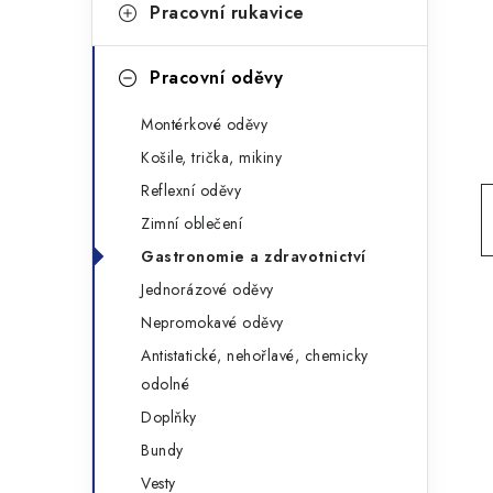
g
Pracovní rukavice
r
o
a
r
Pracovní oděvy
n
i
Montérkové oděvy
e
n
Košile, trička, mikiny
í
Reflexní oděvy
Zimní oblečení
p
Gastronomie a zdravotnictví
a
Jednorázové oděvy
n
Nepromokavé oděvy
Antistatické, nehořlavé, chemicky
e
odolné
l
Doplňky
Bundy
Vesty