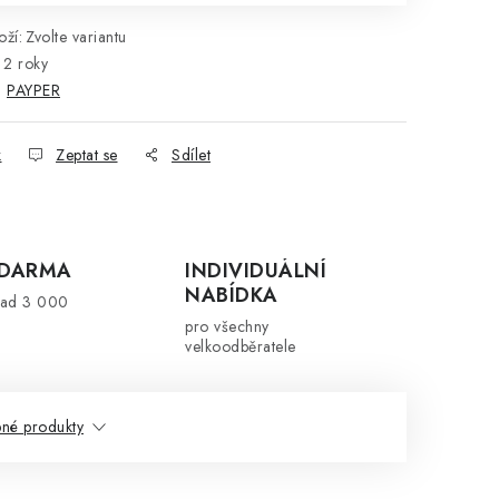
ží:
Zvolte variantu
2 roky
:
PAYPER
k
Zeptat se
Sdílet
ZDARMA
INDIVIDUÁLNÍ
NABÍDKA
nad 3 000
pro všechny
velkoodběratele
né produkty