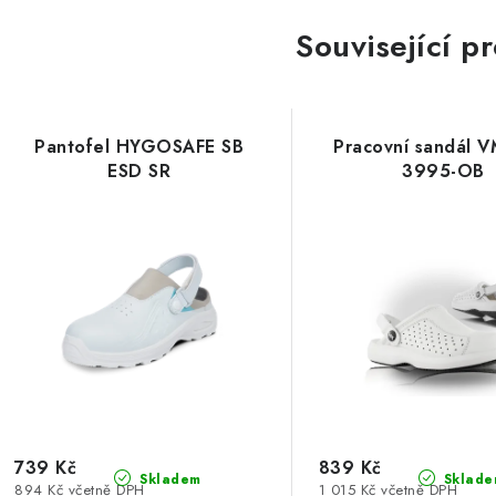
Související p
Pantofel HYGOSAFE SB
Pracovní sandál V
ESD SR
3995-OB
739 Kč
839 Kč
Skladem
Sklade
894 Kč včetně DPH
1 015 Kč včetně DPH