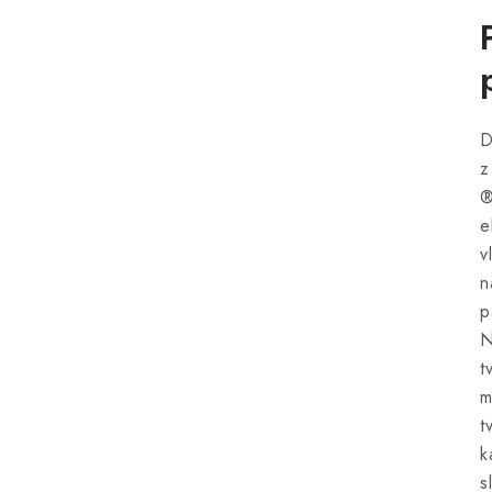
D
z
®
e
v
n
p
N
t
m
t
k
s