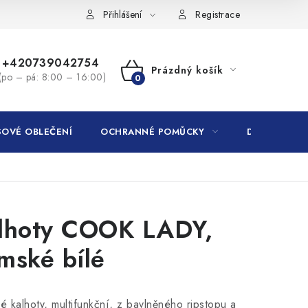
Přihlášení
Registrace
+420739042754
Prázdný košík
(po – pá: 8:00 – 16:00)
NÁKUPNÍ
KOŠÍK
OVÉ OBLEČENÍ
OCHRANNÉ POMŮCKY
DROGERIE
lhoty COOK LADY,
mské bílé
 kalhoty, multifunkční, z bavlněného ripstopu a