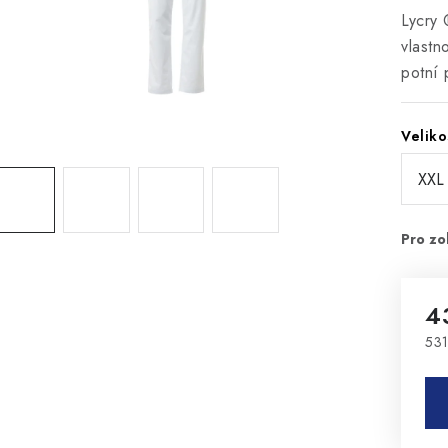
Lycry 
vlastn
potní 
Veliko
4
531
Mě