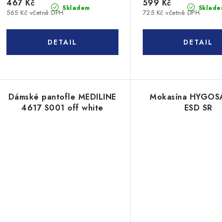
467 Kč
599 Kč
Skladem
Sklade
565 Kč včetně DPH
725 Kč včetně DPH
Dámské pantofle MEDILINE
Mokasína HYGOS
4617 S001 off white
ESD SR