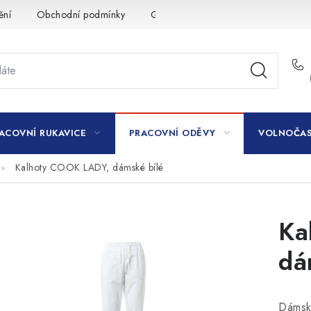
ění
Obchodní podmínky
GDPR
ACOVNÍ RUKAVICE
PRACOVNÍ ODĚVY
VOLNOČAS
Kalhoty COOK LADY, dámské bílé
Ka
dá
Dámské