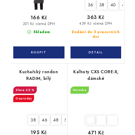
36
38
40
42
363 Kč
166 Kč
439 Kč včetně DPH
201 Kč včetně DPH
Dodání do 3 pracovních
Skladem
dní
Kuchařský rondon
Kalhoty CXS CORE-X,
RADIM, bílý
dámské
42 %
Novinka
Doprodej
38
46
48
56
60
62
64
195 Kč
471 Kč