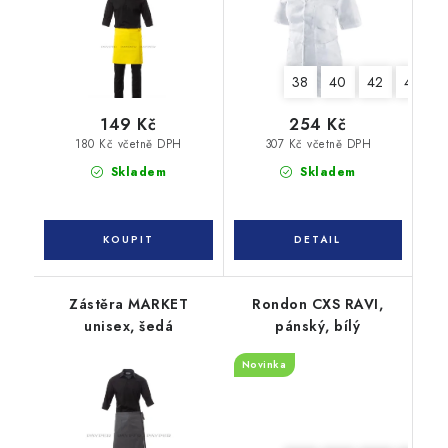
38
40
42
44
149 Kč
254 Kč
180 Kč včetně DPH
307 Kč včetně DPH
Skladem
Skladem
Zástěra MARKET
Rondon CXS RAVI,
unisex, šedá
pánský, bílý
Novinka