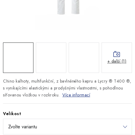
MONTÁŽNÍ A STAVEBNÍ CHEMIE
KONTAKTY
Velkoobchod
O nás
Kontakty
Náhradní plnění
Obchodní podmínky
GDPR
+ další (1)
Chino kalhoty, multifunkční, z bavlněného kepru a Lycry ® T400 ®,
s vynikajícími elastickými a prodyšnými vlastnostmi, s pohodlnou
síťovanou vložkou v rozkroku.
Více informací
Velikost