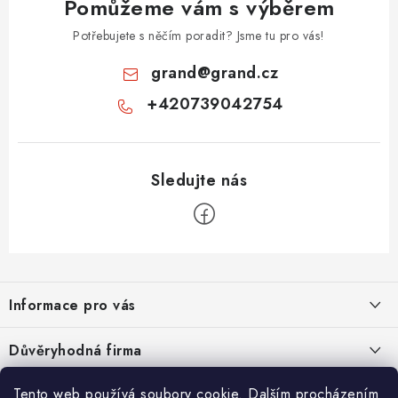
Pomůžeme vám s výběrem
Potřebujete s něčím poradit? Jsme tu pro vás!
grand
@
grand.cz
+420739042754
Z
á
Informace pro vás
p
a
Velkoobchod
Důvěryhodná firma
t
O nás
í
Tento web používá soubory cookie. Dalším procházením
Ověřeno zákazníky