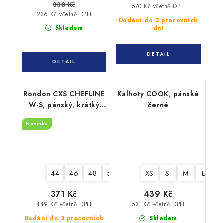
338 Kč
570 Kč včetně DPH
236 Kč včetně DPH
Dodání do 3 pracovních
Skladem
dní
Rondon CXS CHEFLINE
Kalhoty COOK, pánské
W-S, pánský, krátký
černé
rukáv, bílý
Novinka
44
46
48
50
52
54
XS
56
S
58
M
60
L
X
371 Kč
439 Kč
449 Kč včetně DPH
531 Kč včetně DPH
Dodání do 3 pracovních
Skladem