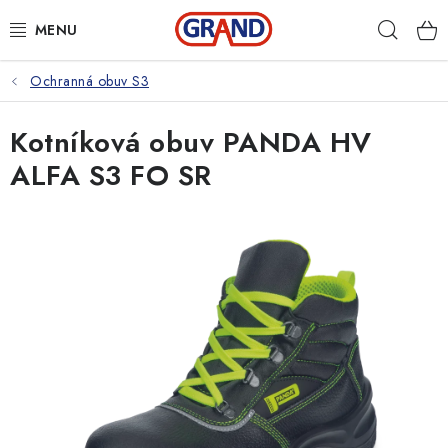
Přejít
Hleda
na
obsah
Ochranná obuv S3
AKČNÍ NABÍDKA
Kotníková obuv PANDA HV
PRACOVNÍ OBUV
ALFA S3 FO SR
PRACOVNÍ RUKAVICE
PRACOVNÍ ODĚVY
VOLNOČASOVÉ OBLEČENÍ
OCHRANNÉ POMŮCKY
DROGERIE