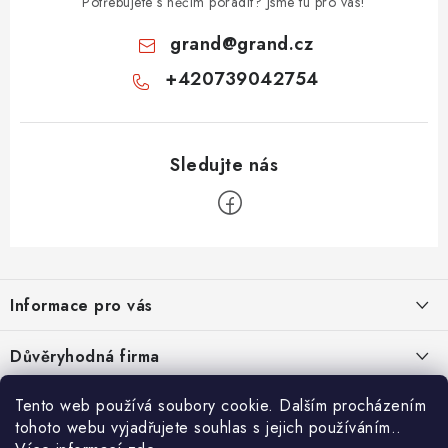
Potřebujete s něčím poradit? Jsme tu pro vás!
grand
@
grand.cz
+420739042754
Z
á
Informace pro vás
p
a
Velkoobchod
Důvěryhodná firma
t
O nás
í
Tento web používá soubory cookie. Dalším procházením
Ověřeno zákazníky
Kontakty
tohoto webu vyjadřujete souhlas s jejich používáním..