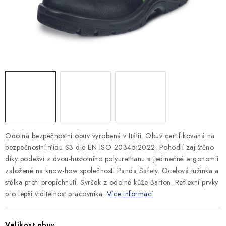
MONTÁŽNÍ A STAVEBNÍ CHEMIE
KONTAKTY
Velkoobchod
O nás
Kontakty
Náhradní plnění
Obchodní podmínky
GDPR
Odolná bezpečnostní obuv vyrobená v Itálii. Obuv certifikovaná na
bezpečnostní třídu S3 dle EN ISO 20345:2022. Pohodlí zajištěno
díky podešvi z dvou-hustotního polyurethanu a jedinečné ergonomii
založené na know-how společnosti Panda Safety. Ocelová tužinka a
stélka proti propíchnutí. Svršek z odolné kůže Barton. Reflexní prvky
pro lepší viditelnost pracovníka.
Více informací
Velikost obuv