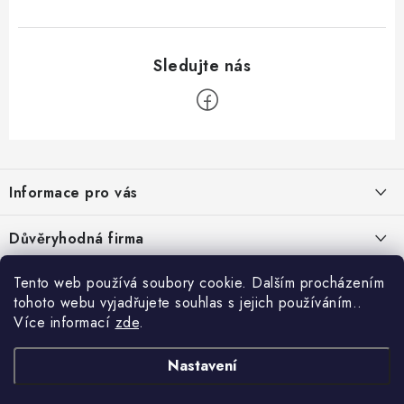
Z
á
Informace pro vás
p
a
Velkoobchod
Důvěryhodná firma
t
O nás
í
Tento web používá soubory cookie. Dalším procházením
Ověřeno zákazníky
Kontakty
tohoto webu vyjadřujete souhlas s jejich používáním..
Více informací
zde
.
Náhradní plnění
Nastavení
Obchodní podmínky
GDPR