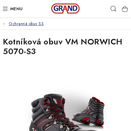
Přejít
Hleda
na
obsah
Ochranná obuv S3
AKČNÍ NABÍDKA
Kotníková obuv VM NORWICH
PRACOVNÍ OBUV
5070-S3
PRACOVNÍ RUKAVICE
PRACOVNÍ ODĚVY
VOLNOČASOVÉ OBLEČENÍ
OCHRANNÉ POMŮCKY
DROGERIE