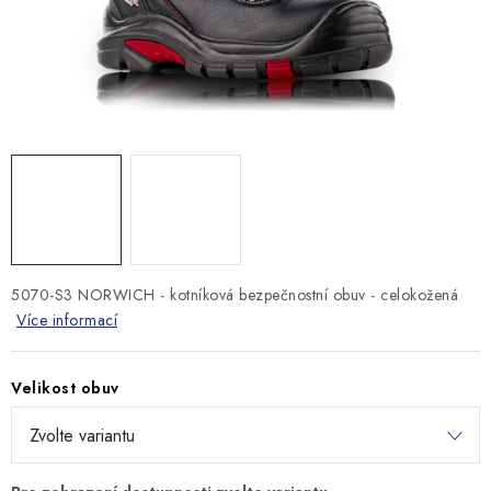
MONTÁŽNÍ A STAVEBNÍ CHEMIE
KONTAKTY
Velkoobchod
O nás
Kontakty
Náhradní plnění
Obchodní podmínky
GDPR
5070-S3 NORWICH - kotníková bezpečnostní obuv - celokožená
Více informací
Velikost obuv