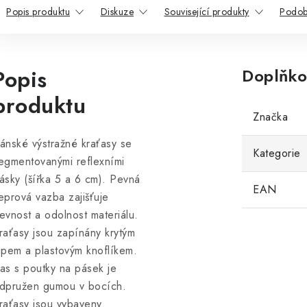
Popis produktu
Diskuze
Související produkty
Podob
Popis
Doplňko
produktu
Značka
ánské výstražné kraťasy se
Kategorie
egmentovanými reflexními
ásky (šířka 5 a 6 cm). Pevná
EAN
eprová vazba zajišťuje
evnost a odolnost materiálu.
raťasy jsou zapínány krytým
ipem a plastovým knoflíkem.
as s poutky na pásek je
dpružen gumou v bocích.
raťasy jsou vybaveny