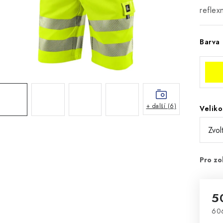
reflex
Barva
+ další (6)
Veliko
5
606
Mě