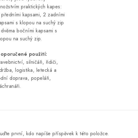
nožstvím praktických kapes:
 předními kapsami, 2 zadními
apsami s klopou na suchý zip
 dvěma bočními kapsami s
lopou na suchý zip.
oporučené použití:
tavebnictví, silničáři, řidiči,
držba, logistika, letecká a
odní doprava, popeláři,
áchranáři.
uďte první, kdo napíše příspěvek k této položce.