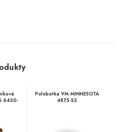
rodukty
níková
Polobotka VM MINNESOTA
S 6430-
4875-S3