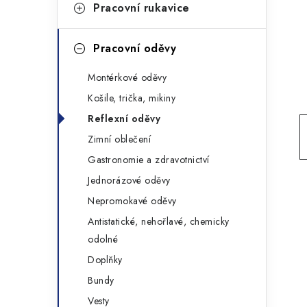
g
Pracovní rukavice
r
o
a
r
Pracovní oděvy
n
i
Montérkové oděvy
e
n
Košile, trička, mikiny
í
Reflexní oděvy
Zimní oblečení
p
Gastronomie a zdravotnictví
a
Jednorázové oděvy
n
Nepromokavé oděvy
Antistatické, nehořlavé, chemicky
e
odolné
l
Doplňky
Bundy
Vesty