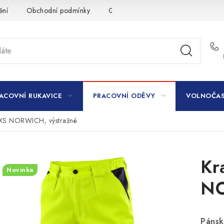
ění
Obchodní podmínky
GDPR
ACOVNÍ RUKAVICE
PRACOVNÍ ODĚVY
VOLNOČAS
CXS NORWICH, výstražné
Kr
Novinka
NO
Pánsk