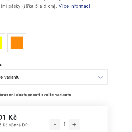
ními pásky (šířka 5 a 6 cm).
Více informací
st
01 Kč
 Kč včetně DPH
rná cena: