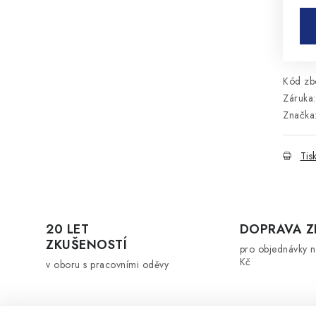
Kód zbo
Záruka
:
Značka
Tis
20 LET
DOPRAVA 
ZKUŠENOSTÍ
pro objednávky 
Kč
v oboru s pracovními oděvy