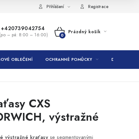
Přihlášení
Registrace
+420739042754
Prázdný košík
(po – pá: 8:00 – 16:00)
NÁKUPNÍ
KOŠÍK
OVÉ OBLEČENÍ
OCHRANNÉ POMŮCKY
DROGERIE
aťasy CXS
RWICH, výstražné
é výstražné kraťasy
se segmentovanými