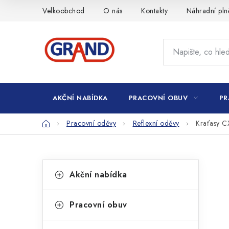
Přejít
Velkoobchod
O nás
Kontakty
Náhradní pln
na
obsah
AKČNÍ NABÍDKA
PRACOVNÍ OBUV
PR
Domů
Pracovní oděvy
Reflexní oděvy
Kraťasy 
P
K
Přeskočit
Akční nabídka
kategorie
a
o
t
s
Pracovní obuv
e
t