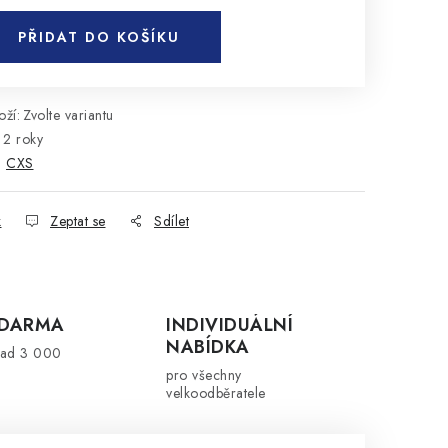
PŘIDAT DO KOŠÍKU
ží:
Zvolte variantu
2 roky
:
CXS
k
Zeptat se
Sdílet
ZDARMA
INDIVIDUÁLNÍ
NABÍDKA
nad 3 000
pro všechny
velkoodběratele