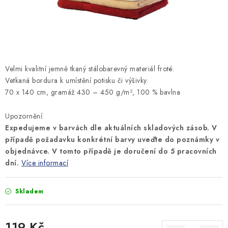
MONTÁŽNÍ A STAVEBNÍ CHEMIE
KONTAKTY
Velkoobchod
O nás
Kontakty
Náhradní plnění
Velmi kvalitní jemně tkaný stálobarevný materiál froté.
Obchodní podmínky
GDPR
Vetkaná bordura k umístění potisku či výšivky.
70 x 140 cm, gramáž 430 – 450 g/m², 100 % bavlna
Upozornění:
Expedujeme v barvách dle aktuálních skladových zásob. V
případě požadavku konkrétní barvy uveďte do poznámky v
objednávce. V tomto případě je doručení do 5 pracovních
dní.
Více informací
Skladem
119 Kč