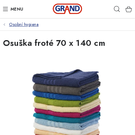
Přejít
Hleda
na
obsah
Osobní hygiena
AKČNÍ NABÍDKA
Osuška froté 70 x 140 cm
PRACOVNÍ OBUV
PRACOVNÍ RUKAVICE
PRACOVNÍ ODĚVY
VOLNOČASOVÉ OBLEČENÍ
OCHRANNÉ POMŮCKY
DROGERIE