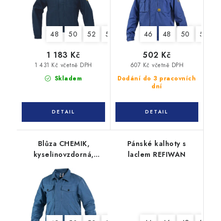
48
50
52
54
56
58
46
60
48
62
50
52
1 183 Kč
502 Kč
1 431 Kč včetně DPH
607 Kč včetně DPH
Skladem
Dodání do 3 pracovních
dní
Blůza CHEMIK,
Pánské kalhoty s
kyselinovzdorná,
laclem REFIWAN
pánská