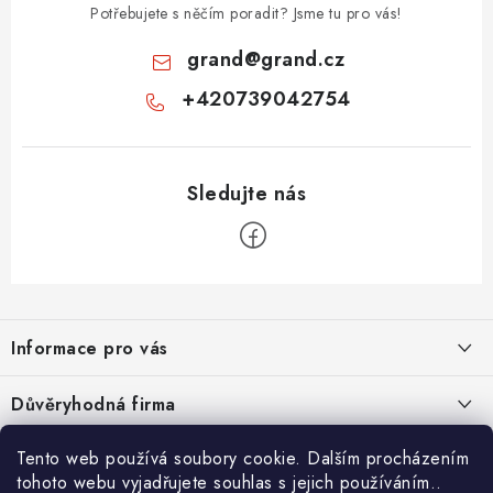
Potřebujete s něčím poradit? Jsme tu pro vás!
grand
@
grand.cz
+420739042754
Z
á
Informace pro vás
p
a
Velkoobchod
Důvěryhodná firma
t
O nás
í
Tento web používá soubory cookie. Dalším procházením
Ověřeno zákazníky
Kontakty
tohoto webu vyjadřujete souhlas s jejich používáním..