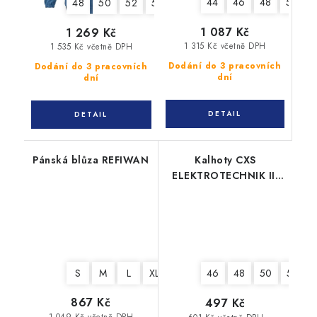
44
46
48
50
48
50
52
54
56
58
60
62
64
1 087 Kč
1 269 Kč
1 315 Kč včetně DPH
1 535 Kč včetně DPH
Dodání do 3 pracovních
Dodání do 3 pracovních
dní
dní
Pánská blůza REFIWAN
Kalhoty CXS
ELEKTROTECHNIK II,
antistatické a ESD,
pánské
S
M
L
XL
XXL
3XL
4XL
5XL
46
48
50
52
867 Kč
497 Kč
1 049 Kč včetně DPH