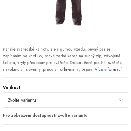
MONTÁŽNÍ A STAVEBNÍ CHEMIE
KONTAKTY
Velkoobchod
O nás
Kontakty
Náhradní plnění
Obchodní podmínky
GDPR
Pánské svářečské kalhoty, šle s gumou vzadu, pevný pas se
zapínáním na knoflíky, pravá zadní kapsa na suchý zip, zdvojená
kolena, kryty přes obuv pro svářeče. Doporučené použití: svářeči,
stavebnictví, slévárny, práce s hořlavinami, pájení.
Více informací
Velikost