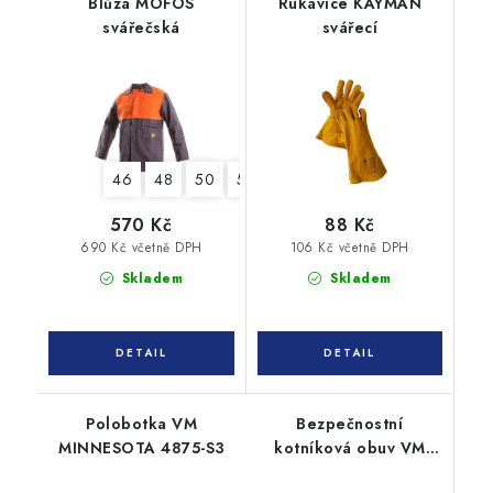
Blůza MOFOS
Rukavice KAYMAN
svářečská
svářecí
46
48
50
52
54
56
58
60
62
570 Kč
88 Kč
690 Kč včetně DPH
106 Kč včetně DPH
Skladem
Skladem
Polobotka VM
Bezpečnostní
MINNESOTA 4875-S3
kotníková obuv VM
ARKANSAS 6430-S3