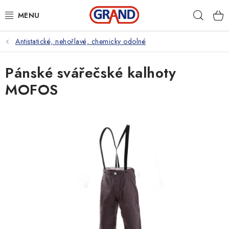
Přejít
Hleda
na
obsah
Antistatické, nehořlavé, chemicky odolné
AKČNÍ NABÍDKA
Pánské svářečské kalhoty
PRACOVNÍ OBUV
MOFOS
PRACOVNÍ RUKAVICE
PRACOVNÍ ODĚVY
VOLNOČASOVÉ OBLEČENÍ
OCHRANNÉ POMŮCKY
DROGERIE