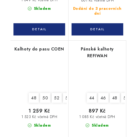
601 Kč včetně DPH
Skladem
Dodání do 3 pracovních
dní
Kalhoty do pasu COEN
Pánské kalhoty
REFIWAN
48
50
52
54
56
58
44
60
46
62
48
64
50
1 259 Kč
897 Kč
1 523 Kč včetně DPH
1 085 Kč včetně DPH
Skladem
Skladem