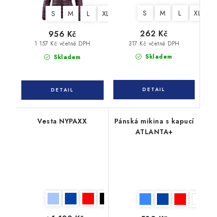
S
M
L
XL
X
S
M
L
XL
XXL
3XL
262 Kč
956 Kč
317 Kč včetně DPH
1 157 Kč včetně DPH
Skladem
Skladem
Vesta NYPAXX
Pánská mikina s kapucí
ATLANTA+