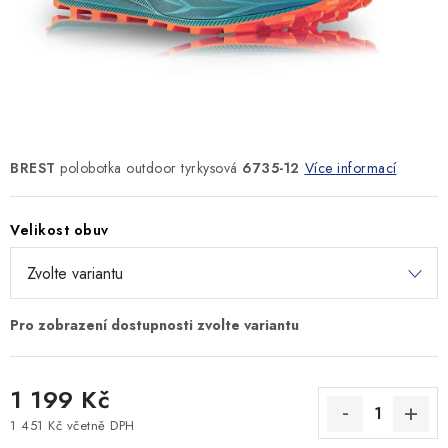
MONTÁŽNÍ A STAVEBNÍ CHEMIE
KONTAKTY
Velkoobchod
O nás
Kontakty
Náhradní plnění
Obchodní podmínky
GDPR
BREST
polobotka outdoor tyrkysová
6735-12
Více informací
Velikost obuv
1 199 Kč
1 451 Kč včetně DPH
Měrná cena: