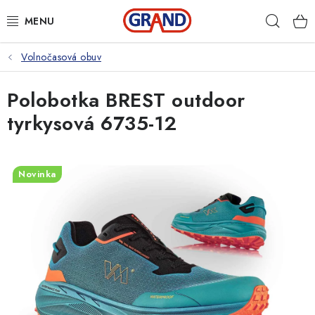
Přejít
Hleda
na
obsah
Volnočasová obuv
AKČNÍ NABÍDKA
Polobotka BREST outdoor
PRACOVNÍ OBUV
tyrkysová 6735-12
PRACOVNÍ RUKAVICE
PRACOVNÍ ODĚVY
Novinka
VOLNOČASOVÉ OBLEČENÍ
OCHRANNÉ POMŮCKY
DROGERIE