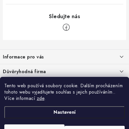
Z
á
Informace pro vás
p
a
Velkoobchod
Důvěryhodná firma
t
O nás
í
Tento web používá soubory cookie. Dalším procházením
Ověřeno zákazníky
Kontakty
tohoto webu vyjadřujete souhlas s jejich používáním..
Více informací
zde
.
Náhradní plnění
Obchodní podmínky
Nastavení
GDPR