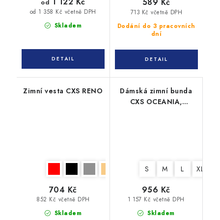
1 122 Kč
589 Kč
od
od 1 358 Kč včetně DPH
713 Kč včetně DPH
Skladem
Dodání do 3 pracovních
dní
Zimní vesta CXS RENO
Dámská zimní bunda
CXS OCEANIA,
oboustranná, kouřově
modro - šedá
S
M
L
XL
X
704 Kč
956 Kč
852 Kč včetně DPH
1 157 Kč včetně DPH
Skladem
Skladem