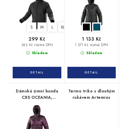
S
M
L
XL
XXL
3XL
299 Kč
1 133 Kč
362 Kč včetně DPH
1 371 Kč včetně DPH
Skladem
Skladem
Dámská zimní bunda
Termo triko s dlouhým
CXS OCEANIA,
rukávem Artemios
oboustranná, fialovo -
černá