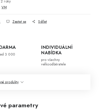
2 roky
:
VM
k
Zeptat se
Sdílet
ZDARMA
INDIVIDUÁLNÍ
NABÍDKA
nad 3 000
pro všechny
velkoodběratele
né produkty
vé parametry