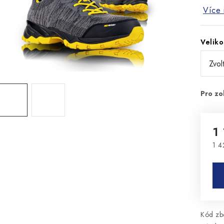
Více 
Veliko
1
1 4
Mě
Kód zbo