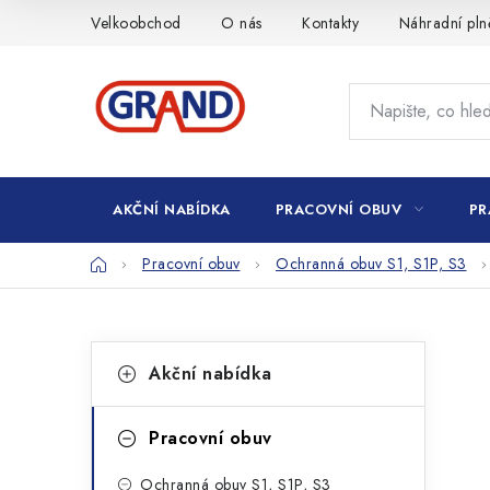
Přejít
Velkoobchod
O nás
Kontakty
Náhradní pln
na
obsah
AKČNÍ NABÍDKA
PRACOVNÍ OBUV
PR
Domů
Pracovní obuv
Ochranná obuv S1, S1P, S3
P
K
Přeskočit
Akční nabídka
kategorie
a
o
t
s
Pracovní obuv
e
t
Ochranná obuv S1, S1P, S3