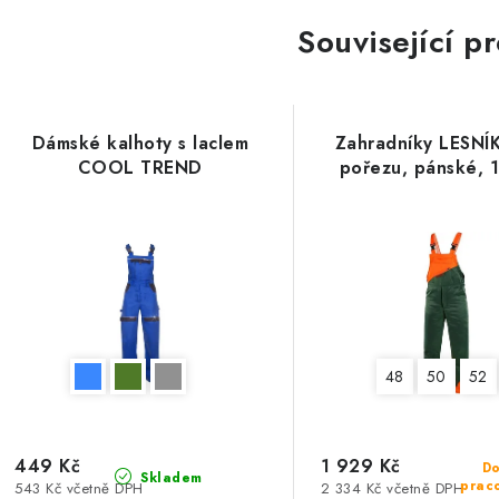
Související p
Dámské kalhoty s laclem
Zahradníky LESNÍK
COOL TREND
pořezu, pánské, 
48
50
52
449 Kč
1 929 Kč
Do
Skladem
prac
543 Kč včetně DPH
2 334 Kč včetně DPH