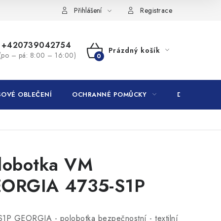
Přihlášení
Registrace
+420739042754
Prázdný košík
(po – pá: 8:00 – 16:00)
NÁKUPNÍ
KOŠÍK
OVÉ OBLEČENÍ
OCHRANNÉ POMŮCKY
DROGERIE
lobotka VM
ORGIA 4735-S1P
S1P GEORGIA - polobotka bezpečnostní - textilní