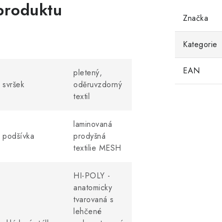
produktu
Značka
Kategorie
EAN
pletený,
svršek
oděruvzdorný
textil
laminovaná
podšívka
prodyšná
textilie MESH
HI-POLY -
anatomicky
tvarovaná s
lehčené