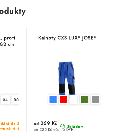
rodukty
, proti
Kalhoty CXS LUXY JOSEF
182 cm
54
56
58
60
62
64
269 Kč
od
dání do 3
Skladem
ovních dní
od 325 Kč včetně DPH