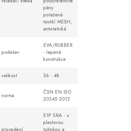
vkládací
stélka
polyuretanové
pěny
potažená
textilií MESH,
antistatická
EVA/RUBBER
podešev
- lepená
konstrukce
velikost
36 - 48
ČSN EN ISO
norma
20345:2012
S1P SRA - s
plastovou
provedení
tužinkou a