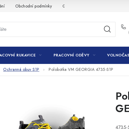
ění
Obchodní podmínky
GDPR
ACOVNÍ RUKAVICE
PRACOVNÍ ODĚVY
VOLNOČAS
Ochranná obuv S1P
Polobotka VM GEORGIA 4735-S1P
Po
GE
4735-