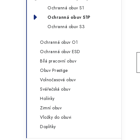
g
r
Ochranná obuv S1
o
Ochranná obuv S1P
a
r
Ochranná obuv S3
n
i
e
n
Ochranná obuv O1
Ochranná obuv ESD
í
Bílá pracovní obuv
p
Obuv Prestige
a
Volnočasová obuv
Svářečská obuv
n
Holínky
e
Zimní obuv
l
Vložky do obuvi
Doplňky