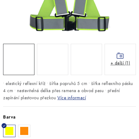
MONTÁŽNÍ A STAVEBNÍ CHEMIE
KONTAKTY
Velkoobchod
O nás
Kontakty
Náhradní plnění
Obchodní podmínky
GDPR
+ další (1)
• elastický reflexní kříž • šířka popruhů 5 cm • šířka reflexního pásku
4 cm • nastavitelná délka přes ramena a obvod pasu • přední
zapínání plastovou přezkou
Více informací
Barva