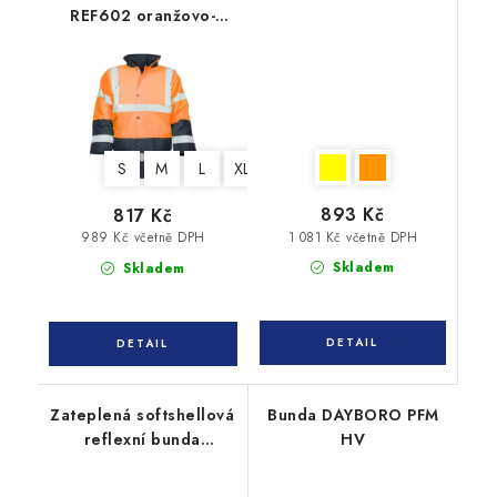
REF602 oranžovo-
modrá
S
M
L
XL
XXL
3XL
4XL
893 Kč
817 Kč
1 081 Kč včetně DPH
989 Kč včetně DPH
Skladem
Skladem
Zateplená softshellová
Bunda DAYBORO PFM
reflexní bunda
HV
KNOXFIELD PROFI HV