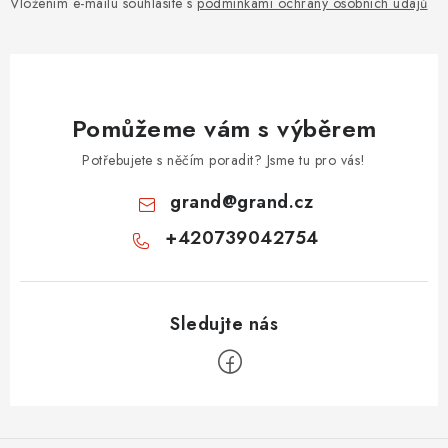
Vložením e-mailu souhlasíte s
podmínkami ochrany osobních údajů
Pomůžeme vám s výběrem
Potřebujete s něčím poradit? Jsme tu pro vás!
grand
@
grand.cz
+420739042754
Z
á