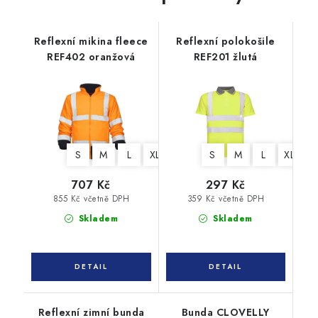
Reflexní mikina fleece
Reflexní polokošile
REF402 oranžová
REF201 žlutá
S
M
L
XL
XXL
3XL
S
M
4XL
L
XL
X
707 Kč
297 Kč
855 Kč včetně DPH
359 Kč včetně DPH
Skladem
Skladem
Reflexní zimní bunda
Bunda CLOVELLY