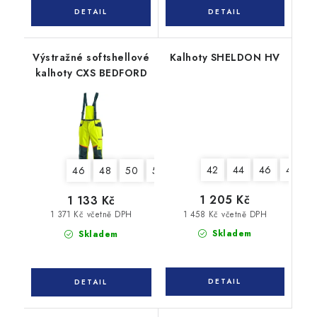
Výstražné softshellové
Kalhoty SHELDON HV
kalhoty CXS BEDFORD
42
44
46
48
46
48
50
52
54
56
58
60
62
1 205 Kč
1 133 Kč
1 458 Kč včetně DPH
1 371 Kč včetně DPH
Skladem
Skladem