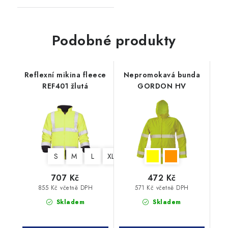
Podobné produkty
Reflexní mikina fleece
Nepromokavá bunda
REF401 žlutá
GORDON HV
S
M
L
XL
XXL
3XL
4XL
707 Kč
472 Kč
855 Kč včetně DPH
571 Kč včetně DPH
Skladem
Skladem