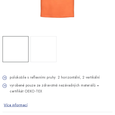
MONTÁŽNÍ A STAVEBNÍ CHEMIE
KONTAKTY
Velkoobchod
O nás
Kontakty
Náhradní plnění
Obchodní podmínky
GDPR
polokošile s reflexními pruhy: 2 horizontální, 2 vertikální
vyrobené pouze ze zdravotně nezávadných materiálů =
certifikát OEKO-TEX
Více informací