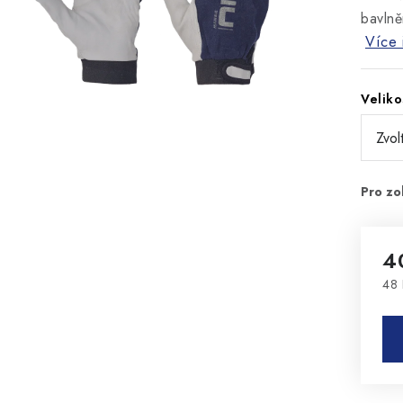
bavlně
Více 
Veliko
4
48 
Mě