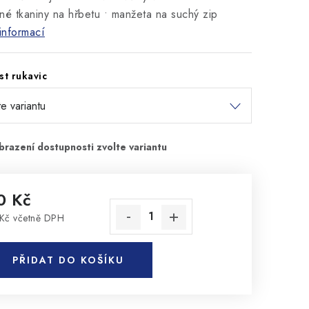
né tkaniny na hřbetu • manžeta na suchý zip
informací
st rukavic
0 Kč
Kč včetně DPH
rná cena:
PŘIDAT DO KOŠÍKU