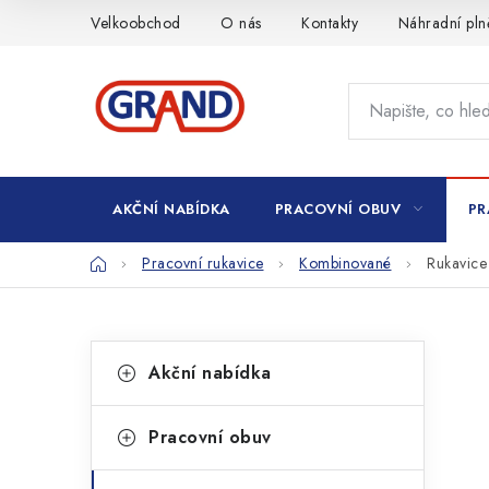
Přejít
Velkoobchod
O nás
Kontakty
Náhradní pln
na
obsah
AKČNÍ NABÍDKA
PRACOVNÍ OBUV
PR
Domů
Pracovní rukavice
Kombinované
Rukavice
P
K
Přeskočit
Akční nabídka
kategorie
a
o
t
s
Pracovní obuv
e
t