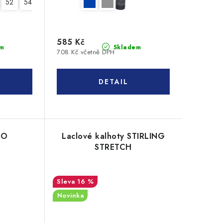
52
54
56
58
60
62
64
585 Kč
m
Skladem
708 Kč včetně DPH
EO
Laclové kalhoty STIRLING
STRETCH
16 %
Novinka