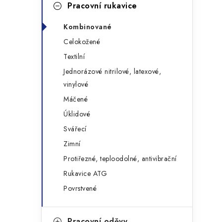
g
Pracovní rukavice
r
o
Kombinované
a
r
Celokožené
n
i
Textilní
e
n
Jednorázové nitrilové, latexové,
vinylové
í
Máčené
p
Úklidové
a
Svářecí
n
Zimní
Protiřezné, teploodolné, antivibrační
e
Rukavice ATG
l
Povrstvené
Pracovní oděvy