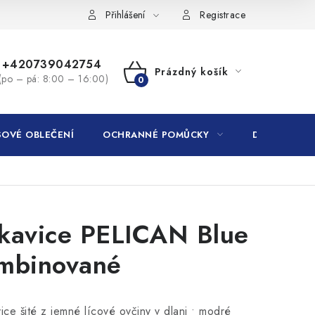
Přihlášení
Registrace
+420739042754
Prázdný košík
(po – pá: 8:00 – 16:00)
NÁKUPNÍ
KOŠÍK
OVÉ OBLEČENÍ
OCHRANNÉ POMŮCKY
DROGERIE
kavice PELICAN Blue
mbinované
vice šité z jemné lícové ovčiny v dlani • modré