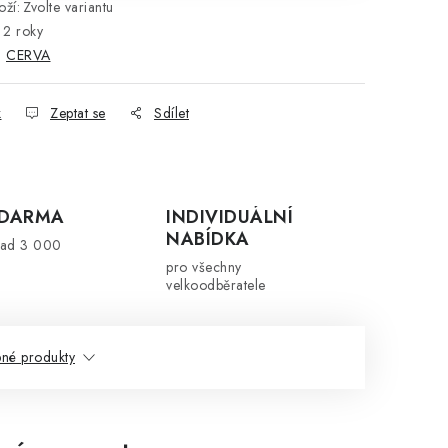
ží:
Zvolte variantu
2 roky
:
CERVA
k
Zeptat se
Sdílet
ZDARMA
INDIVIDUÁLNÍ
NABÍDKA
nad 3 000
pro všechny
velkoodběratele
né produkty