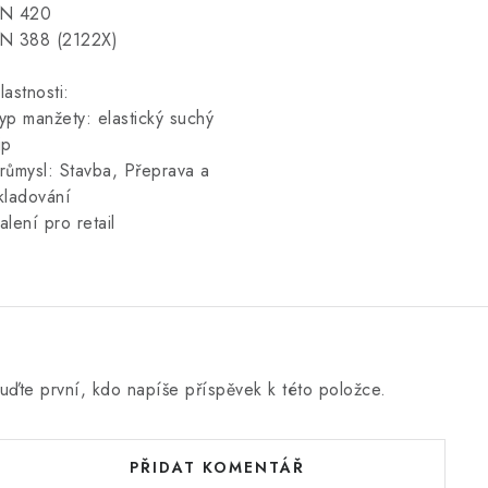
N 420
N 388
(2122X)
lastnosti:
yp manžety: elastický suchý
ip
růmysl: Stavba, Přeprava a
kladování
alení pro retail
uďte první, kdo napíše příspěvek k této položce.
PŘIDAT KOMENTÁŘ