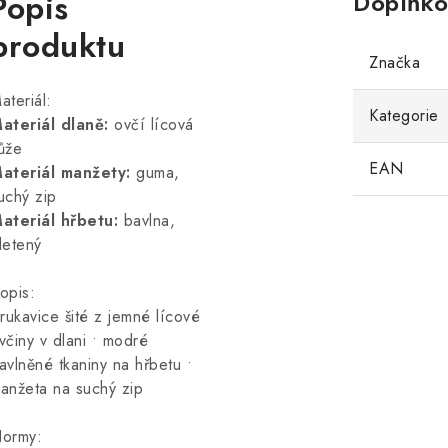
Popis
Doplňko
produktu
Značka
ateriál:
Kategorie
ateriál dlaně:
ovčí lícová
ůže
EAN
ateriál manžety:
guma,
uchý zip
ateriál hřbetu:
bavlna,
letený
opis:
 rukavice šité z jemné lícové
včiny v dlani • modré
avlněné tkaniny na hřbetu •
anžeta na suchý zip
ormy: