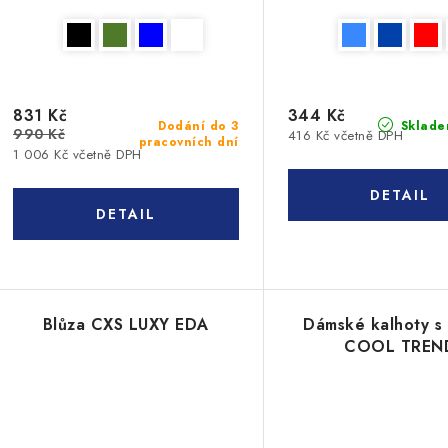
831 Kč
344 Kč
Sklade
Dodání do 3
990 Kč
416 Kč včetně DPH
pracovních dní
1 006 Kč včetně DPH
Blůza CXS LUXY EDA
Dámské kalhoty s 
COOL TREN