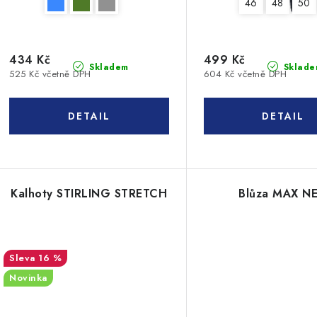
46
48
50
434 Kč
499 Kč
Skladem
Sklade
525 Kč včetně DPH
604 Kč včetně DPH
Kalhoty STIRLING STRETCH
Blůza MAX N
16 %
Novinka