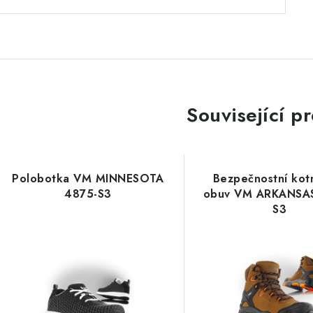
Související p
Polobotka VM MINNESOTA
Bezpečnostní kot
4875-S3
obuv VM ARKANSA
S3