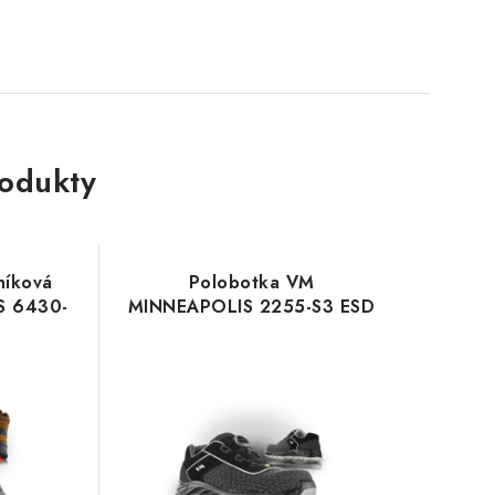
rodukty
níková
Polobotka VM
S 6430-
MINNEAPOLIS 2255-S3 ESD