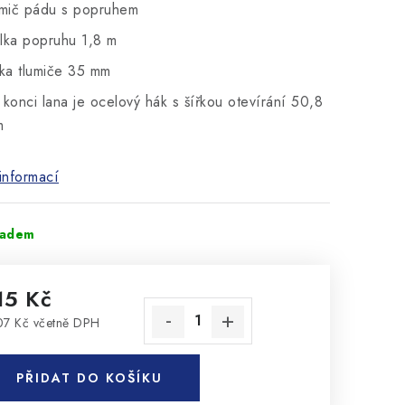
umič pádu s popruhem
lka popruhu 1,8 m
řka tlumiče 35 mm
 konci lana je ocelový hák s šířkou otevírání 50,8
m
informací
ladem
15 Kč
07 Kč včetně DPH
rná cena:
PŘIDAT DO KOŠÍKU