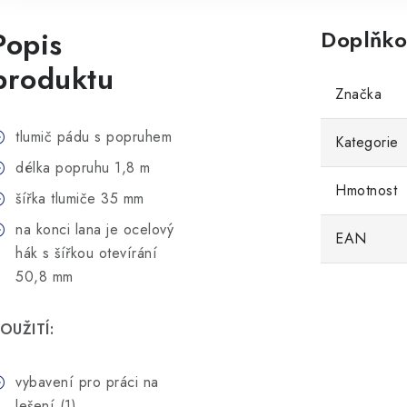
Popis
Doplňko
produktu
Značka
tlumič pádu s popruhem
Kategorie
délka popruhu 1,8 m
Hmotnost
šířka tlumiče 35 mm
na konci lana je ocelový
EAN
hák s šířkou otevírání
50,8 mm
OUŽITÍ:
vybavení pro práci na
lešení (1)