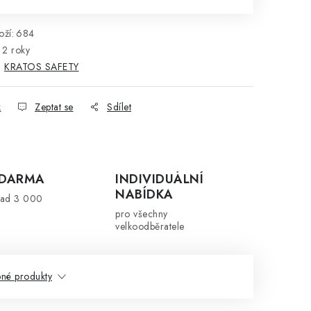
ží:
684
2 roky
:
KRATOS SAFETY
k
Zeptat se
Sdílet
ZDARMA
INDIVIDUÁLNÍ
NABÍDKA
nad 3 000
pro všechny
velkoodběratele
né produkty