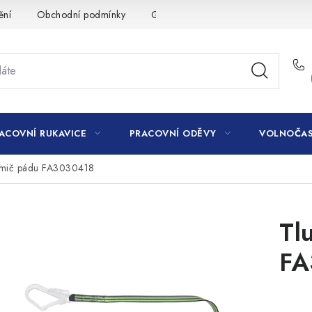
ění
Obchodní podmínky
GDPR
ACOVNÍ RUKAVICE
PRACOVNÍ ODĚVY
VOLNOČAS
umič pádu FA3030418
Tl
FA