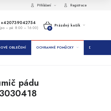
Přihlášení
Registrace
+420739042754
Prázdný košík
(po – pá: 8:00 – 16:00)
NÁKUPNÍ
KOŠÍK
OVÉ OBLEČENÍ
OCHRANNÉ POMŮCKY
DROGERIE
umič pádu
3030418