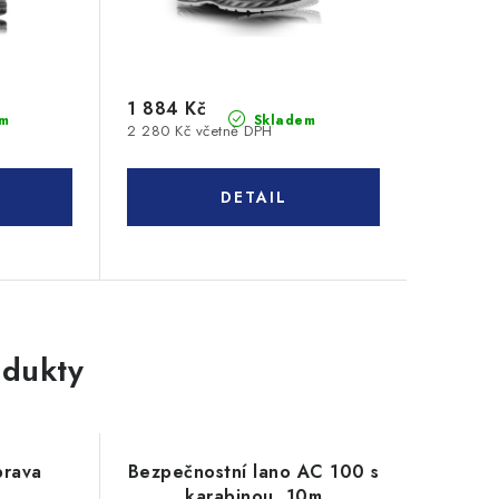
1 884 Kč
m
Skladem
2 280 Kč včetně DPH
dukty
prava
Bezpečnostní lano AC 100 s
0
karabinou, 10m