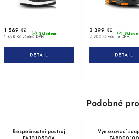
1 569 Kč
2 399 Kč
Skladem
Sklade
1 898 Kč včetně DPH
2 903 Kč včetně DPH
Podobné pro
Bezpečnostní postroj
Vymezovací sou
FA1010500A
FA800010