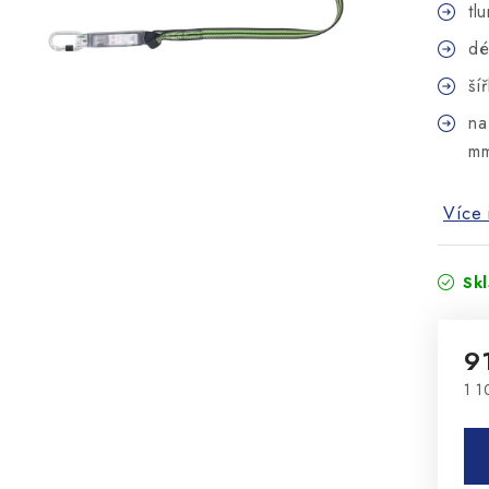
tl
dé
ší
na
m
Více 
Sk
9
1 1
Mě