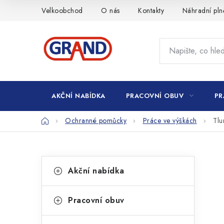
Přejít
Velkoobchod
O nás
Kontakty
Náhradní pln
na
obsah
AKČNÍ NABÍDKA
PRACOVNÍ OBUV
PR
Domů
Ochranné pomůcky
Práce ve výškách
Tl
P
K
Přeskočit
Akční nabídka
kategorie
a
o
t
s
Pracovní obuv
e
t