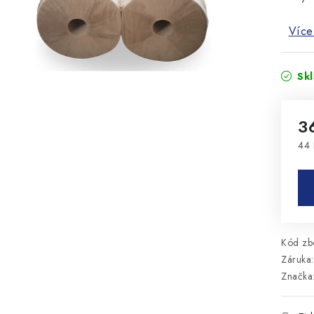
Více
Sk
3
44 
Mě
Kód zbo
Záruka
:
Značka