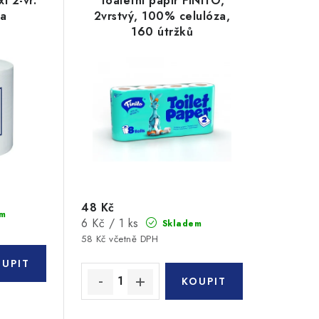
i 2-vr.
Toaletní papír FINITO,
za
2vrstvý, 100% celulóza,
160 útržků
48 Kč
m
Měrná
6 Kč / 1 ks
Skladem
cena:
58 Kč včetně DPH