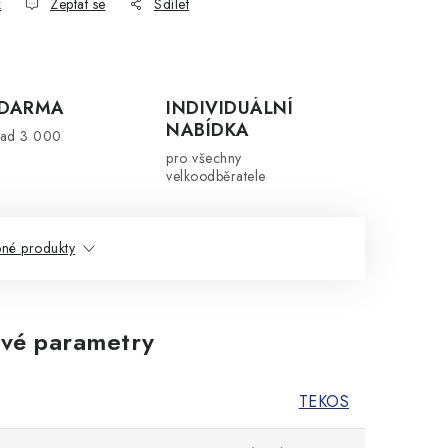
k
Zeptat se
Sdílet
ZDARMA
INDIVIDUÁLNÍ
NABÍDKA
nad 3 000
pro všechny
velkoodběratele
né produkty
vé parametry
TEKOS