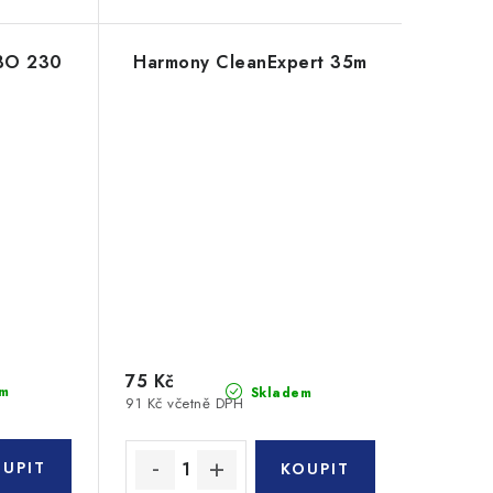
MBO 230
Harmony CleanExpert 35m
l
75 Kč
m
Skladem
91 Kč včetně DPH