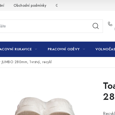
ění
Obchodní podmínky
GDPR
ACOVNÍ RUKAVICE
PRACOVNÍ ODĚVY
VOLNOČAS
ír JUMBO 280mm, 1vrstvý, recykl
To
28
Recykl