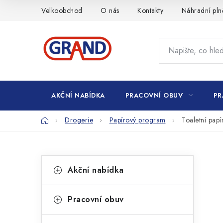
Přejít
Velkoobchod
O nás
Kontakty
Náhradní pln
na
obsah
AKČNÍ NABÍDKA
PRACOVNÍ OBUV
PR
Domů
Drogerie
Papírový program
Toaletní pap
P
K
Přeskočit
Akční nabídka
kategorie
a
o
t
s
Pracovní obuv
e
t