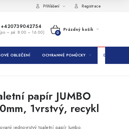
Přihlášení
Registrace
+420739042754
Prázdný košík
(po – pá: 8:00 – 16:00)
NÁKUPNÍ
KOŠÍK
OVÉ OBLEČENÍ
OCHRANNÉ POMŮCKY
DROGERIE
aletní papír JUMBO
0mm, 1vrstvý, recykl
ovaný jednovrstvý toaletní papír Jumbo.