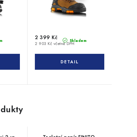
2 399 Kč
m
Skladem
2 903 Kč včetně DPH
dukty