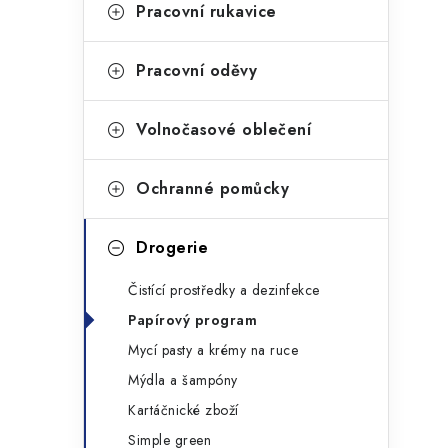
g
Pracovní rukavice
r
o
a
r
Pracovní oděvy
n
i
Volnočasové oblečení
e
n
í
Ochranné pomůcky
p
Drogerie
a
n
Čistící prostředky a dezinfekce
Papírový program
e
Mycí pasty a krémy na ruce
l
Mýdla a šampóny
Kartáčnické zboží
Simple green