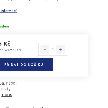
 informací
ladem
6 Kč
Kč včetně DPH
rná cena:
PŘIDAT DO KOŠÍKU
ží:
113001
2 roky
:
TEKOS