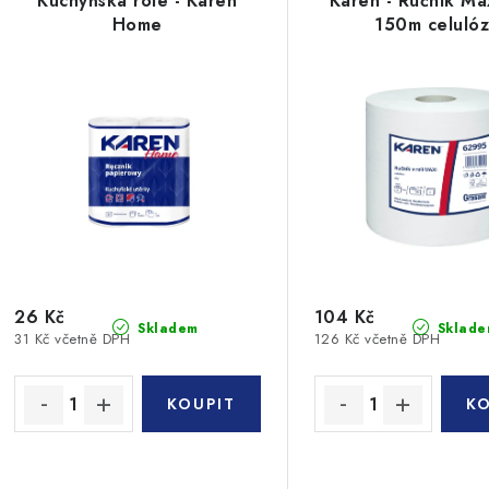
Kuchyňská role - Karen
Karen - Ručník Max
Home
150m celuló
26 Kč
104 Kč
Skladem
Sklade
31 Kč včetně DPH
126 Kč včetně DPH