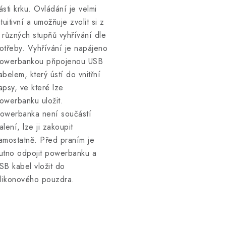
ásti krku. Ovládání je velmi
ntuitivní a umožňuje zvolit si z
 různých stupňů vyhřívání dle
otřeby. Vyhřívání je napájeno
owerbankou připojenou USB
abelem, který ústí do vnitřní
apsy, ve které lze
owerbanku uložit.
owerbanka není součástí
alení, lze ji zakoupit
amostatně. Před praním je
utno odpojit powerbanku a
SB kabel vložit do
ilikonového pouzdra.