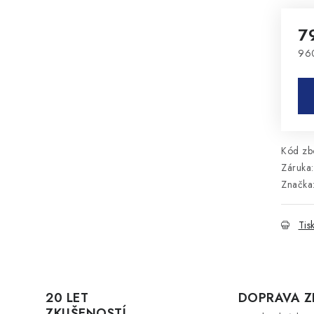
7
960
Mě
Kód zbo
Záruka
:
Značka
Tis
20 LET
DOPRAVA 
ZKUŠENOSTÍ