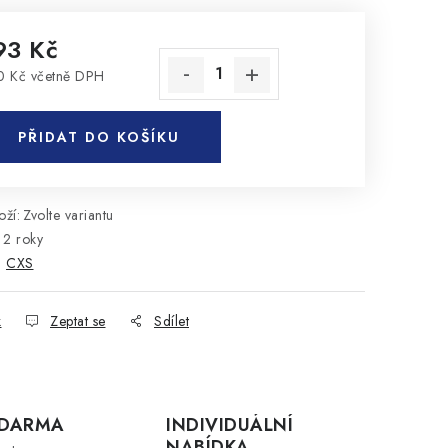
93 Kč
 Kč včetně DPH
rná cena:
PŘIDAT DO KOŠÍKU
ží:
Zvolte variantu
2 roky
:
CXS
k
Zeptat se
Sdílet
ZDARMA
INDIVIDUÁLNÍ
NABÍDKA