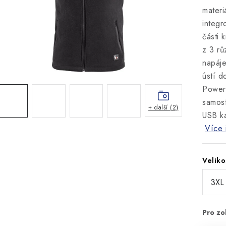
materi
integr
části 
z 3 rů
napáj
ústí d
Powerb
samost
+ další (2)
USB ka
Více 
Veliko