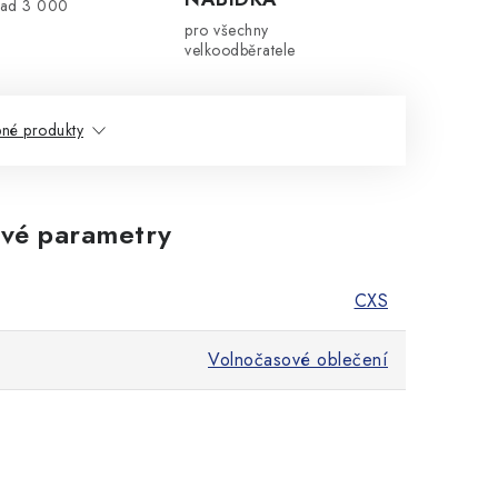
nad 3 000
pro všechny
velkoodběratele
né produkty
vé parametry
CXS
Volnočasové oblečení