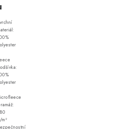
u
vrchní
ateriál:
00%
olyester
leece
odšívka:
00%
olyester
icrofleece
ramáž:
80
/
m²
ezpečnostní