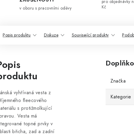
pro objednávky 
Kč
v oboru s pracovními oděvy
Popis produktu
Diskuze
Související produkty
Podob
Popis
Doplňko
produktu
Značka
ánská vyhřívaná vesta z
Kategorie
říjemného fleecového
ateriálu s protižmolkující
pravou. Vesta má
ntegrované topné prvky v
blasti břicha, zad a zadní