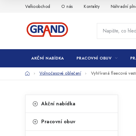
Přejít
Velkoobchod
O nás
Kontakty
Náhradní pln
na
obsah
AKČNÍ NABÍDKA
PRACOVNÍ OBUV
PR
Domů
Volnočasové oblečení
Vyhřívaná fleecová v
P
K
Přeskočit
Akční nabídka
kategorie
a
o
t
s
Pracovní obuv
e
t