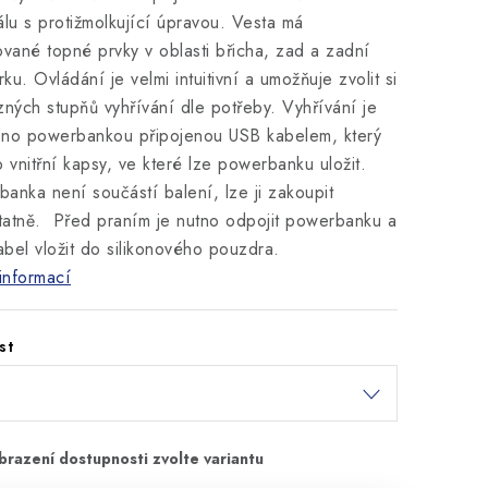
álu s protižmolkující úpravou. Vesta má
ované topné prvky v oblasti břicha, zad a zadní
krku. Ovládání je velmi intuitivní a umožňuje zvolit si
zných stupňů vyhřívání dle potřeby. Vyhřívání je
eno powerbankou připojenou USB kabelem, který
o vnitřní kapsy, ve které lze powerbanku uložit.
anka není součástí balení, lze ji zakoupit
atně. Před praním je nutno odpojit powerbanku a
bel vložit do silikonového pouzdra.
informací
st