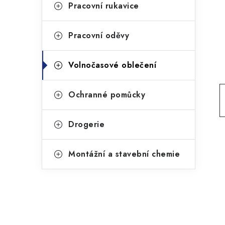
g
Pracovní rukavice
r
o
a
r
Pracovní oděvy
n
i
Volnočasové oblečení
e
n
í
Ochranné pomůcky
p
Drogerie
a
n
Montážní a stavební chemie
e
l