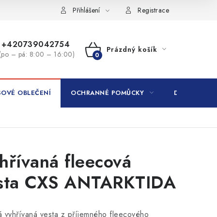
Přihlášení
Registrace
+420739042754
Prázdný košík
(po – pá: 8:00 – 16:00)
NÁKUPNÍ
KOŠÍK
OVÉ OBLEČENÍ
OCHRANNÉ POMŮCKY
DROGERIE
hřívaná fleecová
sta CXS ANTARKTIDA
 vyhřívaná vesta z příjemného fleecového