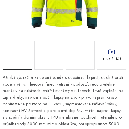
MONTÁŽNÍ A STAVEBNÍ CHEMIE
KONTAKTY
Velkoobchod
O nás
Kontakty
Náhradní plnění
Obchodní podmínky
GDPR
+ další (5)
Pánská výstražná zateplená bunda s odepínací kapucí, odolná proti
vodě a větru. Fleecový límec, větrání v podpaží, regulovatelné
manžety na rukávech, vnitřní manžety v rukávech, kryté zapínání na
zip a druky, náprsní a boční kapsy na zip, v pravé náprsní kapse
odnímatelné pouzdro na ID kartu, segmentované reflexní pásky,
kontrastní HV červené a petrolejové doplňky, vnitřní náprsní kapsy,
stahování v dolním okraji, TPU membrána, odolnost materiálu proti
průniku vody 8000 mm mimo oblast švů, paropropustnost 5000