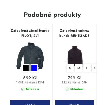
Podobné produkty
Zateplená zimní bunda
Zateplená unisex
PILOT, 2v1
bunda RENEGADE
S
M
L
XL
X
899 Kč
729 Kč
1 088 Kč včetně DPH
882 Kč včetně DPH
Skladem
Skladem