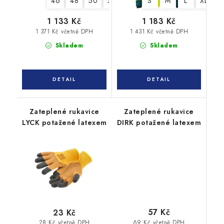
46
48
50
52
54
56
S
58
M
60
L
XL
62
X
1 133 Kč
1 183 Kč
1 371 Kč včetně DPH
1 431 Kč včetně DPH
Skladem
Skladem
Zateplené rukavice
Zateplené rukavice
LYCK potažené latexem
DIRK potažené latexem
57 Kč
23 Kč
69 Kč včetně DPH
28 Kč včetně DPH