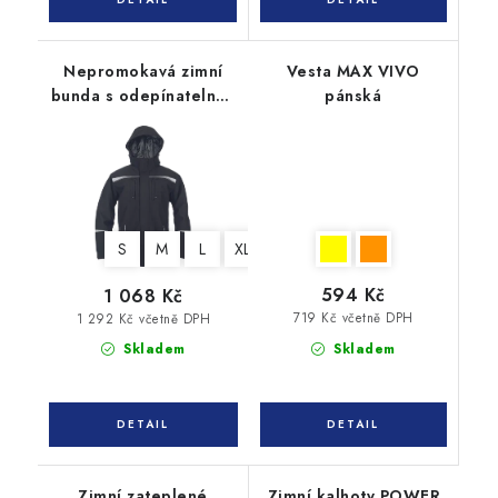
Nepromokavá zimní
Vesta MAX VIVO
bunda s odepínatelnou
pánská
kapucí EMERTON STR
S
M
L
XL
XXL
3XL
4XL
5XL
594 Kč
1 068 Kč
719 Kč včetně DPH
1 292 Kč včetně DPH
Skladem
Skladem
Zimní zateplené
Zimní kalhoty POWER