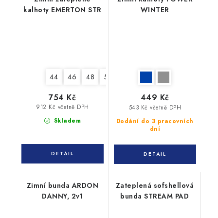
kalhoty EMERTON STR
WINTER
44
46
48
50
52
54
56
58
60
754 Kč
449 Kč
912 Kč včetně DPH
543 Kč včetně DPH
Skladem
Dodání do 3 pracovních
dní
Zimní bunda ARDON
Zateplená sofshellová
DANNY, 2v1
bunda STREAM PAD