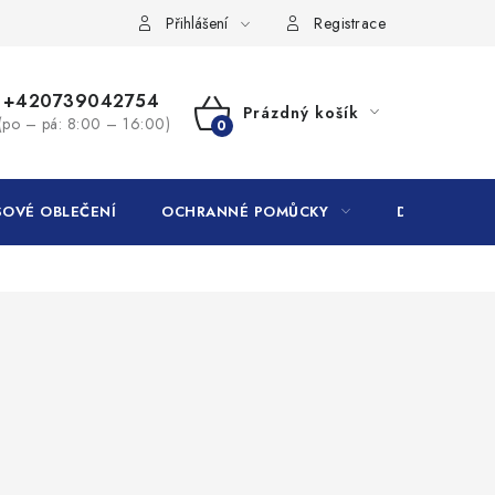
Přihlášení
Registrace
+420739042754
Prázdný košík
(po – pá: 8:00 – 16:00)
NÁKUPNÍ
KOŠÍK
OVÉ OBLEČENÍ
OCHRANNÉ POMŮCKY
DROGERIE