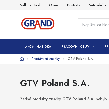
Přejít
Velkoobchod
O nás
Kontakty
Náhradní pln
na
obsah
AKČNÍ NABÍDKA
PRACOVNÍ OBUV
PR
Domů
Prodávané značky
GTV Poland S.A.
GTV Poland S.A.
Žádné produkty značky
GTV Poland S.A.
nebyly 