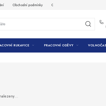
ění
Obchodní podmínky
GDPR
ACOVNÍ RUKAVICE
PRACOVNÍ ODĚVY
VOLNOČAS
nalezeny...