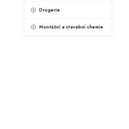
p
Drogerie
a
n
Montážní a stavební chemie
e
l