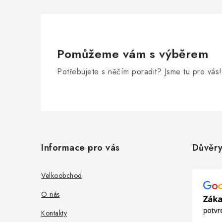
Pomůžeme vám s výběrem
Potřebujete s něčím poradit? Jsme tu pro vás!
Z
á
Informace pro vás
Důvěry
p
a
Velkoobchod
t
O nás
í
Kontakty