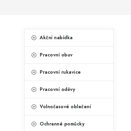
P
K
Přeskočit
Akční nabídka
kategorie
a
o
t
s
Pracovní obuv
e
t
g
Pracovní rukavice
r
o
a
r
Pracovní oděvy
n
i
Volnočasové oblečení
e
n
í
Ochranné pomůcky