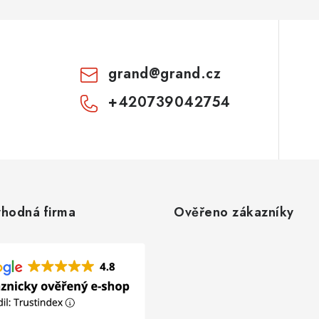
grand
@
grand.cz
+420739042754
hodná firma
Ověřeno zákazníky