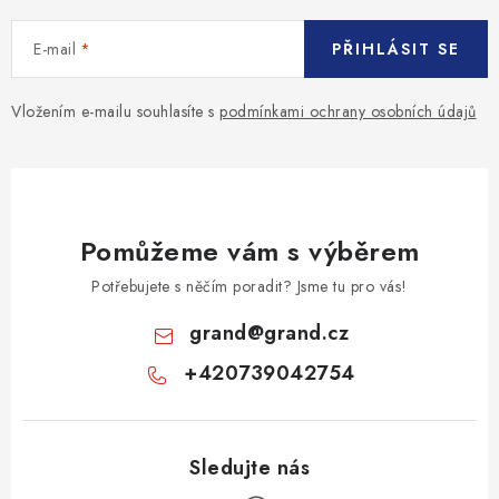
MONTÁŽNÍ A STAVEBNÍ CHEMIE
E-mail
PŘIHLÁSIT SE
KONTAKTY
Vložením e-mailu souhlasíte s
podmínkami ochrany osobních údajů
Velkoobchod
O nás
Kontakty
Náhradní plnění
Obchodní podmínky
GDPR
Pomůžeme vám s výběrem
Potřebujete s něčím poradit? Jsme tu pro vás!
grand
@
grand.cz
+420739042754