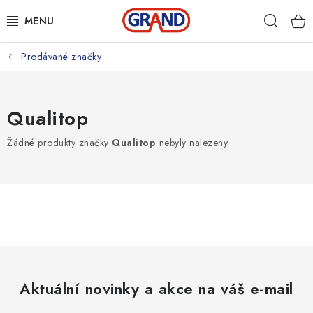
Přejít
Hleda
na
obsah
Prodávané značky
AKČNÍ NABÍDKA
PRACOVNÍ OBUV
Qualitop
PRACOVNÍ RUKAVICE
Žádné produkty značky
Qualitop
nebyly nalezeny...
PRACOVNÍ ODĚVY
VOLNOČASOVÉ OBLEČENÍ
OCHRANNÉ POMŮCKY
DROGERIE
Aktuální novinky a akce na váš e-mail