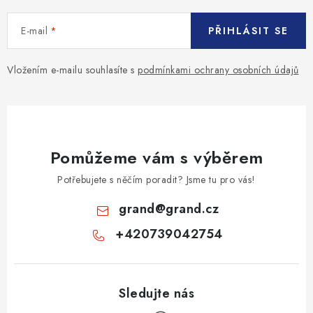
MONTÁŽNÍ A STAVEBNÍ CHEMIE
E-mail
PŘIHLÁSIT SE
KONTAKTY
Vložením e-mailu souhlasíte s
podmínkami ochrany osobních údajů
Velkoobchod
O nás
Kontakty
Náhradní plnění
Obchodní podmínky
GDPR
Pomůžeme vám s výběrem
Potřebujete s něčím poradit? Jsme tu pro vás!
grand
@
grand.cz
+420739042754