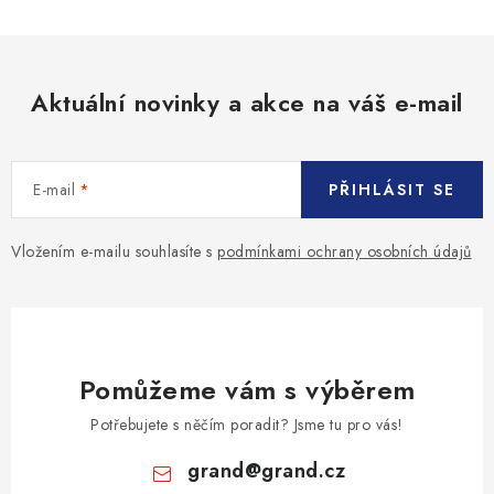
l
á
d
Aktuální novinky a akce na váš e-mail
a
c
í
E-mail
PŘIHLÁSIT SE
p
r
v
Vložením e-mailu souhlasíte s
podmínkami ochrany osobních údajů
k
y
v
ý
Pomůžeme vám s výběrem
p
i
Potřebujete s něčím poradit? Jsme tu pro vás!
s
grand
@
grand.cz
u