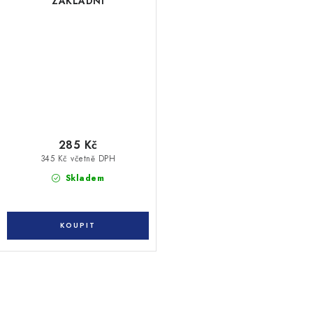
ZÁKLADNÍ
285 Kč
345 Kč včetně DPH
Skladem
O
v