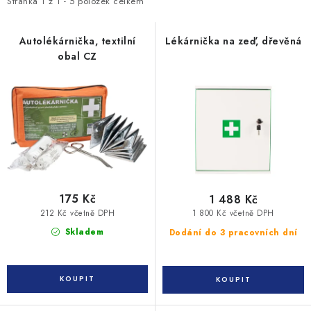
i
e
Stránka
1
z
1
-
5
položek celkem
MONTÁŽNÍ A STAVEBNÍ CHEMIE
s
n
KONTAKTY
p
í
Autolékárnička, textilní
Lékárnička na zeď, dřevěná
obal CZ
r
p
Velkoobchod
O nás
Kontakty
Náhradní plnění
o
r
d
o
Obchodní podmínky
GDPR
u
d
k
u
t
k
ů
t
ů
175 Kč
1 488 Kč
212 Kč včetně DPH
1 800 Kč včetně DPH
Skladem
Dodání do 3 pracovních dní