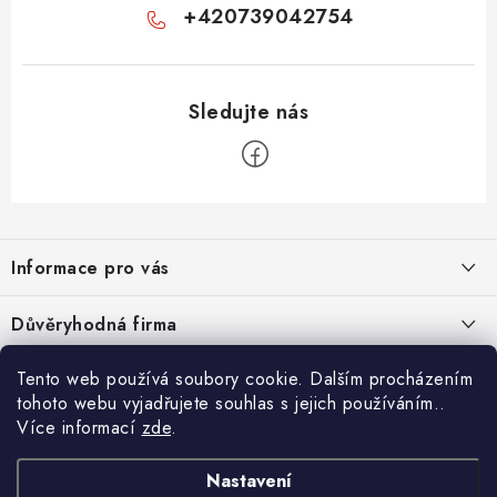
+420739042754
Z
á
Informace pro vás
p
a
Velkoobchod
Důvěryhodná firma
t
O nás
í
Tento web používá soubory cookie. Dalším procházením
Ověřeno zákazníky
Kontakty
tohoto webu vyjadřujete souhlas s jejich používáním..
Více informací
zde
.
Náhradní plnění
Obchodní podmínky
Nastavení