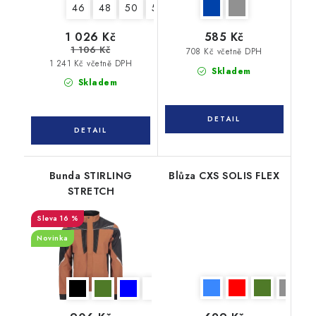
46
48
50
52
54
56
58
60
62
1 026 Kč
585 Kč
1 106 Kč
708 Kč včetně DPH
1 241 Kč včetně DPH
Skladem
Skladem
Bunda STIRLING
Blůza CXS SOLIS FLEX
STRETCH
16 %
Novinka