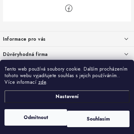
Z
á
Informace pro vás
p
a
Velkoobchod
Důvěryhodná firma
t
O nás
í
Tento web používá soubory cookie. Dalším procházením
Ověřeno zákazníky
Kontakty
tohoto webu vyjadřujete souhlas s jejich používáním..
Více informací
zde
.
Náhradní plnění
Obchodní podmínky
Nastavení
GDPR
Odmítnout
Souhlasím
Copyright 2026
GRAND - PRACOVNÍ ODĚVY s.r.o.
. Všechna práva vyhrazena.
Vytvořil Shoptet