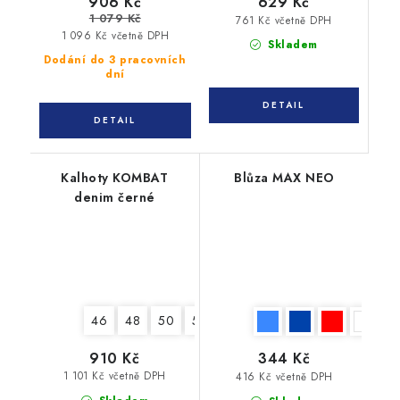
906 Kč
629 Kč
1 079 Kč
761 Kč včetně DPH
1 096 Kč včetně DPH
Skladem
Dodání do 3 pracovních
dní
Kalhoty KOMBAT
Blůza MAX NEO
denim černé
46
48
50
52
54
56
58
60
62
910 Kč
344 Kč
1 101 Kč včetně DPH
416 Kč včetně DPH