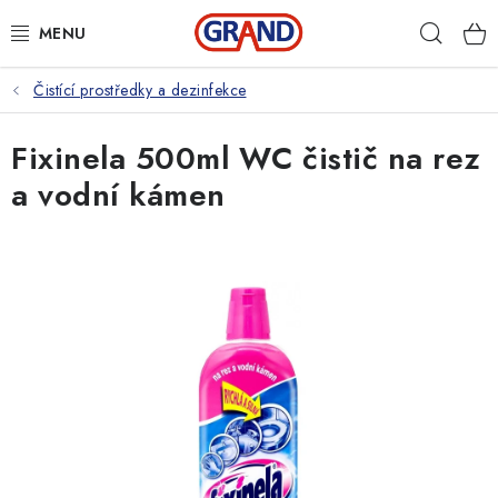
Přejít
Hleda
na
obsah
Čistící prostředky a dezinfekce
AKČNÍ NABÍDKA
Fixinela 500ml WC čistič na rez
PRACOVNÍ OBUV
a vodní kámen
PRACOVNÍ RUKAVICE
PRACOVNÍ ODĚVY
VOLNOČASOVÉ OBLEČENÍ
OCHRANNÉ POMŮCKY
DROGERIE