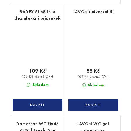
BADEX 5l bělící a
LAVON univerzál 5l
dezinfekční přípravek
109 Kč
85 Kč
132 Kč včetně DPH
103 Kč včetně DPH
Skladem
Skladem
Domestos WC čistič
LAVON WC gel
750ml Fresh Pine
Flowers 5kg