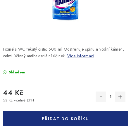
MONTÁŽNÍ A STAVEBNÍ CHEMIE
KONTAKTY
Velkoobchod
O nás
Kontakty
Náhradní plnění
Obchodní podmínky
GDPR
Fixinela WC tekutý čistič 500 ml Odstraňuje špínu a vodní kámen,
velmi účinný antibakteriální účinek.
Více informací
Skladem
44 Kč
53 Kč včetně DPH
Měrná cena:
PŘIDAT DO KOŠÍKU