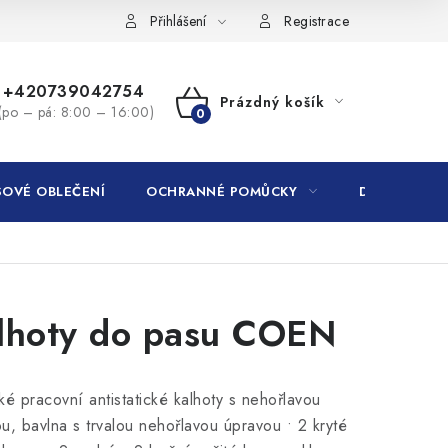
Přihlášení
Registrace
+420739042754
Prázdný košík
(po – pá: 8:00 – 16:00)
NÁKUPNÍ
KOŠÍK
OVÉ OBLEČENÍ
OCHRANNÉ POMŮCKY
DROGERIE
lhoty do pasu COEN
ké pracovní antistatické kalhoty s nehořlavou
u, bavlna s trvalou nehořlavou úpravou • 2 kryté