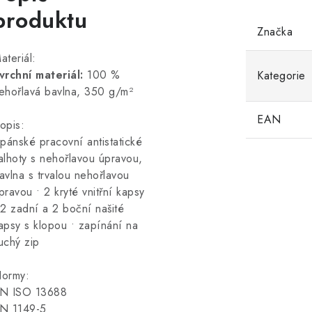
produktu
Značka
ateriál:
vrchní materiál:
100 %
Kategorie
ehořlavá bavlna, 350 g/m²
EAN
opis:
 pánské pracovní antistatické
alhoty s nehořlavou úpravou,
avlna s trvalou nehořlavou
pravou • 2 kryté vnitřní kapsy
 2 zadní a 2 boční našité
apsy s klopou • zapínání na
uchý zip
ormy:
N ISO 13688
N 1149-5