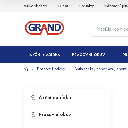
Přejít
Velkoobchod
O nás
Kontakty
Náhradní pln
na
obsah
AKČNÍ NABÍDKA
PRACOVNÍ OBUV
PR
Domů
Pracovní oděvy
Antistatické, nehořlavé, chem
P
K
Přeskočit
Akční nabídka
kategorie
a
o
t
s
Pracovní obuv
e
t