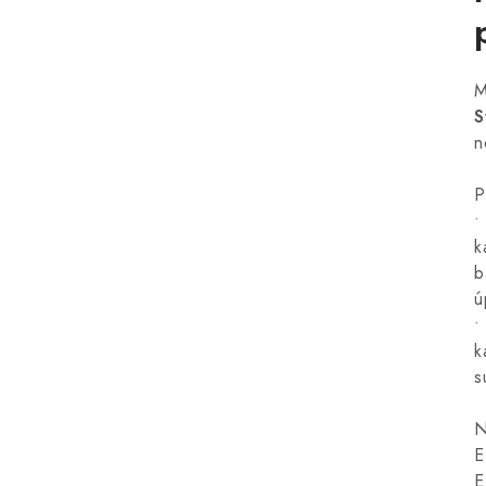
M
S
n
P
•
k
b
ú
•
k
s
N
E
E