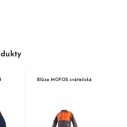
dukty
N
Blůza MOFOS svářečská