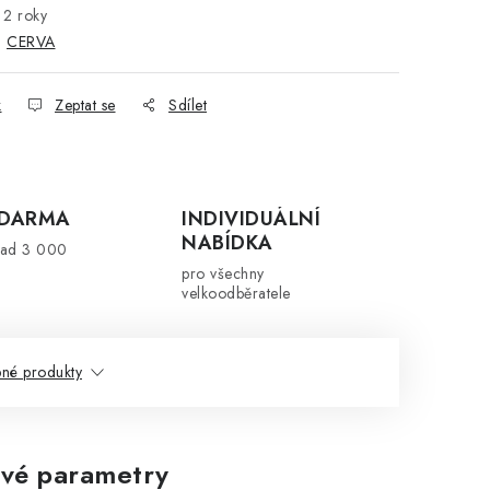
2 roky
:
CERVA
k
Zeptat se
Sdílet
ZDARMA
INDIVIDUÁLNÍ
NABÍDKA
nad 3 000
pro všechny
velkoodběratele
né produkty
vé parametry