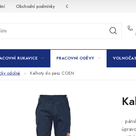
ění
Obchodní podmínky
GDPR
ACOVNÍ RUKAVICE
PRACOVNÍ ODĚVY
VOLNOČAS
icky odolné
Kalhoty do pasu COEN
Ka
• páns
úpravo