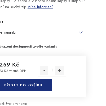
í kapsy • 2 zadní a 2 boční našité kapsy s klopou •
ní na suchý zip
Více informací
st
 259 Kč
23 Kč včetně DPH
rná cena:
PŘIDAT DO KOŠÍKU
ží:
Zvolte variantu