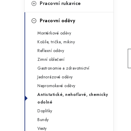
g
Pracovní rukavice
r
o
a
r
Pracovní oděvy
n
i
Montérkové oděvy
e
n
Košile, trička, mikiny
í
Reflexní oděvy
Zimní oblečení
p
Gastronomie a zdravotnictví
a
Jednorázové oděvy
n
Nepromokavé oděvy
Antistatické, nehořlavé, chemicky
e
odolné
l
Doplňky
Bundy
Vesty