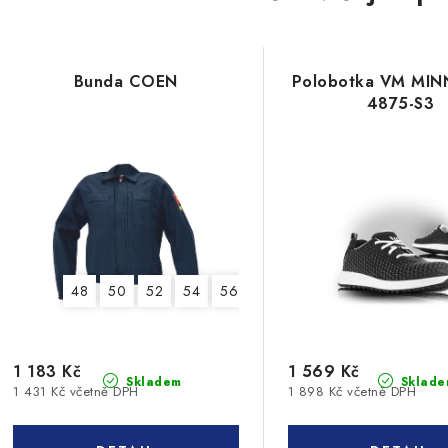
Bunda COEN
Polobotka VM MI
4875-S3
48
50
52
54
56
58
60
62
1 183 Kč
1 569 Kč
Skladem
Sklade
1 431 Kč včetně DPH
1 898 Kč včetně DPH