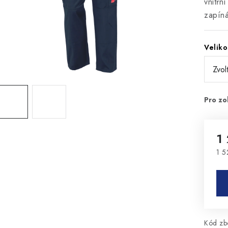
vnitřn
zapíná
Veliko
1
1 5
Mě
Kód zbo