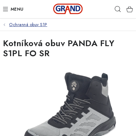
Přejít
Hleda
na
obsah
Ochranná obuv S1P
AKČNÍ NABÍDKA
Kotníková obuv PANDA FLY
PRACOVNÍ OBUV
S1PL FO SR
PRACOVNÍ RUKAVICE
PRACOVNÍ ODĚVY
VOLNOČASOVÉ OBLEČENÍ
OCHRANNÉ POMŮCKY
DROGERIE