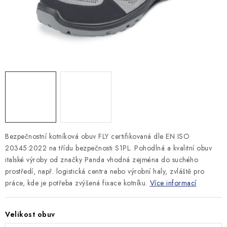
MONTÁŽNÍ A STAVEBNÍ CHEMIE
KONTAKTY
Velkoobchod
O nás
Kontakty
Náhradní plnění
Obchodní podmínky
GDPR
Bezpečnostní kotníková obuv FLY certifikovaná dle EN ISO
20345:2022 na třídu bezpečnosti S1PL. Pohodlná a kvalitní obuv
italské výroby od značky Panda vhodná zejména do suchého
prostředí, např. logistická centra nebo výrobní haly, zvláště pro
práce, kde je potřeba zvýšená fixace kotníku.
Více informací
Velikost obuv