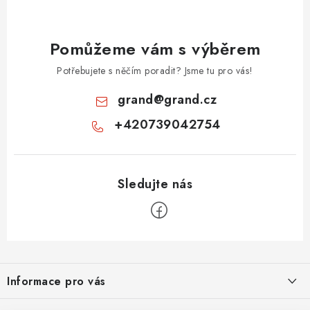
Pomůžeme vám s výběrem
Potřebujete s něčím poradit? Jsme tu pro vás!
grand
@
grand.cz
+420739042754
Z
á
Informace pro vás
p
a
Velkoobchod